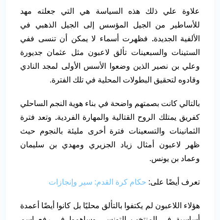
علاوة علي ذلك هذه السياسة هي التي جعلته مهد
للأساطير من الجيل المؤسس إلى الجيل الذهبي في
الألفية الجديدة
.
فظهرت أسماء لا يمكن أن تنسى ففي
الستينات والسبعينات تألق لاعبون مثل عثمان جديورة
وعلي بن نصير الذين وضعوا الأسس الأولى لمجد النادي
وقادوه لتحقيق البطولات المحلية في تلك الفترة.
بالتالي كانت بصمتهم واضحة في بناء هوية النجم الساحلي
كفريق يمتلك الروح القتالية والمهارة الفردية
.
وتعد فترة
الثمانينات والتسعينات فترة أخرى مليئة بالنجوم حيث
ظهر لاعبون أمثال زياد الجزيري ومهدي بن سليمان
وعماد بن يونس.
تعرف أيضًا على:
حكام كرة القدم: سير وإنجازات
هؤلاء اللاعبون لم يكتفوا بالتألق محليًا بل كانوا أيضًا أعمدة
أساسية في المنتخب التونسي وساهموا في رفع اسم