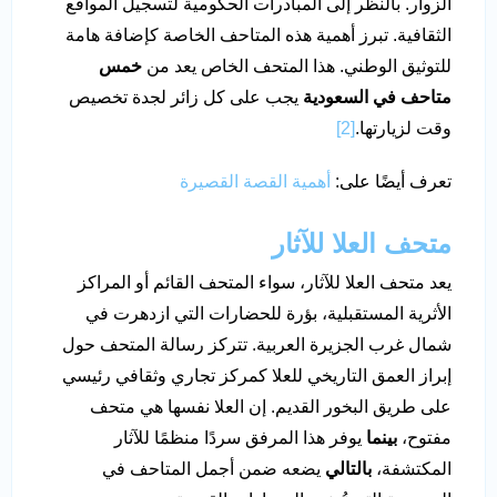
الزوار. بالنظر إلى المبادرات الحكومية لتسجيل المواقع
الثقافية. تبرز أهمية هذه المتاحف الخاصة كإضافة هامة
للتوثيق الوطني. هذا المتحف الخاص يعد من
خمس
متاحف في السعودية
يجب على كل زائر لجدة تخصيص
وقت لزيارتها.
[2]
تعرف أيضًا على:
أهمية القصة القصيرة
متحف العلا للآثار
يعد متحف العلا للآثار، سواء المتحف القائم أو المراكز
الأثرية المستقبلية، بؤرة للحضارات التي ازدهرت في
شمال غرب الجزيرة العربية. تتركز رسالة المتحف حول
إبراز العمق التاريخي للعلا كمركز تجاري وثقافي رئيسي
على طريق البخور القديم. إن العلا نفسها هي متحف
مفتوح،
بينما
يوفر هذا المرفق سردًا منظمًا للآثار
المكتشفة،
بالتالي
يضعه ضمن أجمل المتاحف في