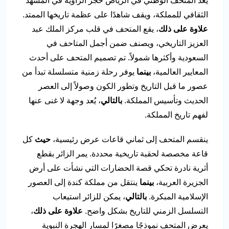
يعد المتحف الوطني في الرياض حجر الزاوية في المشهد
الثقافي للمملكة، ويقف شاهدًا على عظمة تاريخها الممتد.
علاوة على ذلك
، يقع المتحف في قلب مركز الملك عبد
العزيز التاريخي، ويصنف ضمن أجمل المتاحف في
السعودية وأكثرها شمولاً. تم تصميم المتحف على أحدث
المعايير العالمية،
بينما
يوفر رحلة زمنية متسلسلة تبدأ من
عصور ما قبل التاريخ وتطور الكون وصولاً إلى العصر
الحديث وتأسيس المملكة.
بالتالي
، يُعد وجهة لا غنى عنها
لفهم تاريخ المملكة.
ينقسم المتحف إلى ثماني قاعات عرض رئيسية،
حيث
كل
قاعة مخصصة لحقبة تاريخية محددة. يمر الزائر بقطع
أثرية نادرة تحكي قصة الحضارات التي نشأت على أرض
الجزيرة العربية،
بينما
ينتقل من مملكة كندة إلى العصور
الإسلامية المبكرة.
بالتالي
، يمكن للزائر استيعاب
التسلسل الزمني للتاريخ بشكل واضح.
علاوة على ذلك
،
يعرض المتحف نموذجًا مصغرًا لمسار الهجرة النبوية