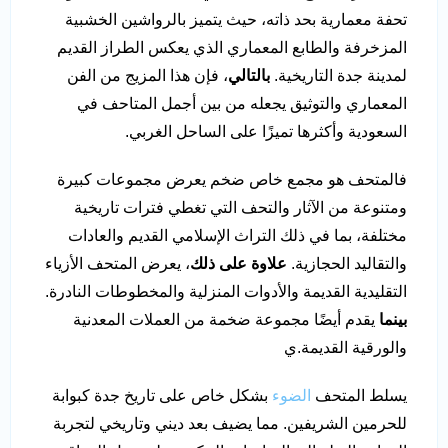
تحفة معمارية بحد ذاته، حيث يتميز بالرواشين الخشبية
المزخرفة والطابع المعماري الذي يعكس الطراز القديم
لمدينة جدة التاريخية.
بالتالي
، فإن هذا المزيج من الفن
المعماري والتوثيق يجعله من بين أجمل المتاحف في
السعودية وأكثرها تميزًا على الساحل الغربي.
فالمتحف هو مجمع خاص ضخم يعرض مجموعات كبيرة
ومتنوعة من الآثار والتحف التي تغطي فترات تاريخية
مختلفة، بما في ذلك التراث الإسلامي القديم والعادات
والتقاليد الحجازية.
علاوة على ذلك
، يعرض المتحف الأزياء
التقليدية القديمة والأدوات المنزلية والمخطوطات النادرة.
بينما
يقدم أيضًا مجموعة ضخمة من العملات المعدنية
والورقية القديمة.ي
يسلط المتحف
الضوء
بشكل خاص على تاريخ جدة كبوابة
للحرمين الشريفين. مما يضيف بعد ديني وتاريخي لتجربة