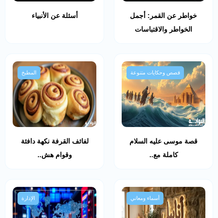
خواطر عن القمر: أجمل
أسئلة عن الأنبياء
الخواطر والاقتباسات
قصص وحكايات متنوعة
المطبخ
قصة موسى عليه السلام
لفائف القرفة نكهة دافئة
كاملة مع..
وقوام هش..
أسماء ومعاني
الإدارة