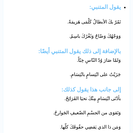
يقول المتنبي:
تَمُرّ بكَ الأبطالُ كَلْمَى هَزيمَةً.
وَوَجْهُكَ وَضّاحٌ وَثَغْرُكَ باسِمُ.
بالإضافة إلى ذلك يقول المتنبي أيضًا:
وَلمّا صَارَ وُدّ النّاسِ خِبّاً.
جَزَيْتُ على ابْتِسامٍ بابْتِسَامِ.
إلى جانب هذا يقول كذلك:
بأدْنَى ابْتِسَامٍ مِنْكَ تحيَا القَرَائِحُ.
وَتَقوَى من الجسْمِ الضّعيفِ الجَوارحُ.
وَمَن ذا الذي يَقضِي حقُوقَكَ كلّها.