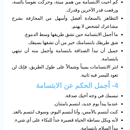
كم أحيت الابتسامة من همم ميتة، وحركت نفوساً بائسة،
ورفعت قدر الآخرين وقدرك.
التظاهر بالسعادة أفضل وأسهل من المجازفة بشرح
مشاعرك لشخص لا يهتم.
ما أجمل الابتسامة حين تشق طريقها وسط الدموع.
شق طريقك بابتسامتك خير من أن تشقها بسيفك.
جميل أن تبدأ الصداقة بابتسامة وأجمل منه أن تنتهي
بابتسامة.
انثر الابتسامات يميناً وشمالاً على طول الطريق، فإنك لن
تعود لليسر فيه ثانية.
4- أجمل الحكم عن الابتسامة
تبسمك في وجه أخيك صدقة.
عندما يبدأ يوم جديد، ابتسم بامتنان.
كنت أبتسم بالأمس، وأنا أبتسم اليوم، وسوف ابتسم بالغد.
لأنه وبكل بساطة الحياة قصيرة جداً للبكاء على أي شيء.
يبدأ السلام بابتسامة.