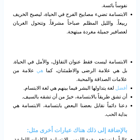
نفوساً بائسة.
الابتسامة تضيء مصابيح الفرح في الحياة، ليصبح الخريف
ربيعاً. والليل المظلم صباحاً مشرقاً. وتتحول الغربان
لعصافير جميلة مغردة مبتهجة.
الابتسامة ليست فقط عنوان التفاؤل، والأمل في الحياة.
بل هي علامة الرضى والاطمئنان، كما
هي
علامة من
علامات الصداقة والمحبة.
أفضل
لغة يتداولها البشر فيما بينهم هي لغة الابتسام.
أن تشق طريقاً بالابتسامة، خيرٌ من أن تشقه بالسيف.
دعنا دائماً نقابل بعضنا البعض بابتسامة، الابتسامة هي
بداية الحب.
بالإضافة إلى ذلك هناك عبارات أخرى مثل:
غالباً ما نستخف بقوة اللمس، الابتسامة، الكلمات اللطيفة.