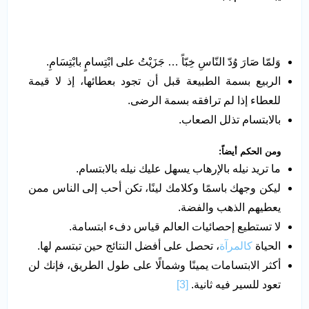
وَلمّا صَارَ وُدّ النّاسِ خِبّاً … جَزَيْتُ على ابْتِسامٍ بابْتِسَامِ.
الربيع بسمة الطبيعة قبل أن تجود بعطائها، إذ لا قيمة
للعطاء إذا لم ترافقه بسمة الرضى.
بالابتسام تذلل الصعاب.
ومن الحكم أيضاً:
ما تريد نيله بالإرهاب يسهل عليك نيله بالابتسام.
ليكن وجهك باسمًا وكلامك لينًا، تكن أحب إلى الناس ممن
يعطيهم الذهب والفضة.
لا تستطيع إحصائيات العالم قياس دفء ابتسامة.
الحياة
كالمرآة
، تحصل على أفضل النتائج حين تبتسم لها.
أكثر الابتسامات يمينًا وشمالًا على طول الطريق، فإنك لن
تعود للسير فيه ثانية.
[3]