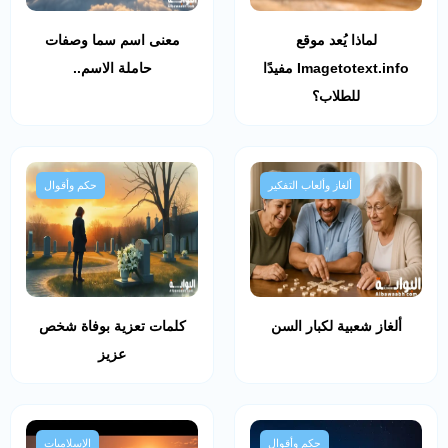
لماذا يُعد موقع
معنى اسم سما وصفات
Imagetotext.info مفيدًا
حاملة الاسم..
للطلاب؟
ألغاز وألعاب التفكير
حكم وأقوال
ألغاز شعبية لكبار السن
كلمات تعزية بوفاة شخص
عزيز
حكم وأقوال
الإسلاميات