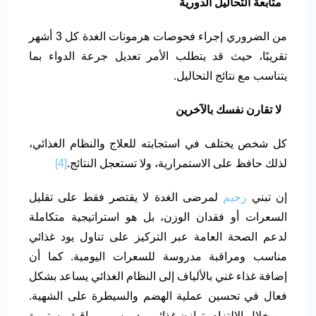
متابعة التحاليل الدورية
من الضروري إجراء فحوصات هرمونات الغدة كل 3 أشهر
تقريبًا، حيث قد يتطلب الأمر تعديل جرعة الدواء بما
يتناسب مع نتائج التحاليل.
لا تقارن نفسك بالآخرين
كل شخص يختلف في استجابته للعلاج والنظام الغذائي،
لذلك حافظ على الاستمرارية، ولا تستعجل النتائج.
[4]
إن تبني
رجيم
لمرضى الغدة لا يقتصر فقط على تقليل
السعرات أو فقدان الوزن، بل هو استراتيجية متكاملة
لدعم الصحة العامة عبر التركيز على تناول يود غذائي
مناسب ومراقبة مدروسة للسعرات اليومية. كما أن
إضافة غذاء غني بالألياف إلى النظام الغذائي يساعد بشكل
فعال في تحسين عملية الهضم والسيطرة على الشهية.
من خلال الالتزام بتوازن غذائي مدروس ومراقبة مستمرة