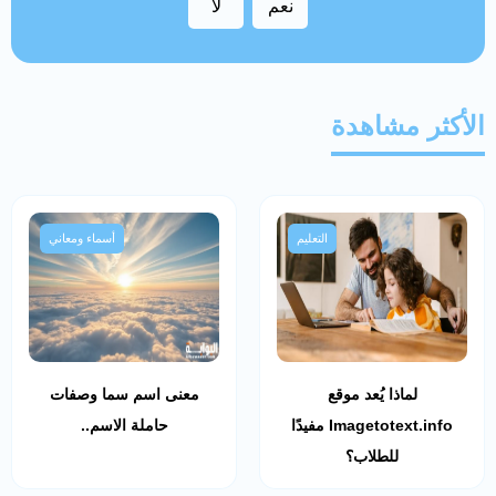
نعم
لا
الأكثر مشاهدة
التعليم
أسماء ومعاني
لماذا يُعد موقع
معنى اسم سما وصفات
Imagetotext.info مفيدًا
حاملة الاسم..
للطلاب؟