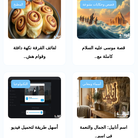
قصص وحكايات متنوعة
المطبخ
قصة موسى عليه السلام
لفائف القرفة نكهة دافئة
كاملة مع..
وقوام هش..
أسماء ومعاني
التكنولوجيا
اسم أنابيل: الجمال والنعمة
أسهل طريقة لتحميل فيديو
في اسم..