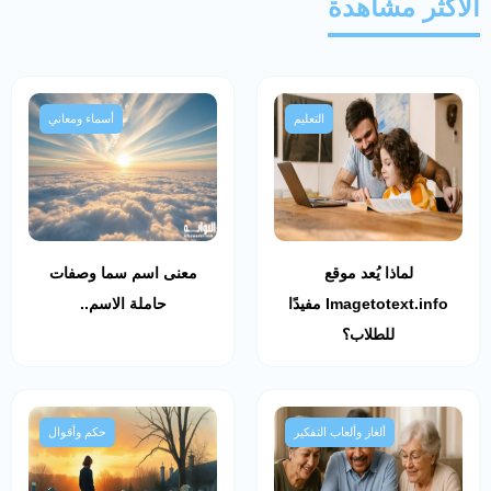
الأكثر مشاهدة
التعليم
أسماء ومعاني
لماذا يُعد موقع
معنى اسم سما وصفات
Imagetotext.info مفيدًا
حاملة الاسم..
للطلاب؟
ألغاز وألعاب التفكير
حكم وأقوال