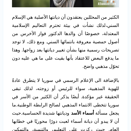
الكثير من المحللين يعتقدون أن ديانتها الأصلية هي الإسلام
السني،لذلك نشأت في بيئة تحترم التعاليم الإسلامية
المعتدلة، خصوصًا أن والدها الدكتور فواز الأخرس من
أصول حمصية معروفة بانتمائها السني. ومع ذلك، لا توجد
تصريحات رسمية منها بشأن تغيير ديانتها بعد زواجها. وهذا
ما يدفع البعض للاعتقاد بأنها بقيت على ما هي عليه دون
تحوّل مذهبي واضح.
بالإضافة الى الإعلام الرسمي في سوريا لا يتطرق عادةً
للهوية المذهبية، سواء للرئيس أو زوجته، لذلك تبقى
الحقيقة غير مؤكدة. أيضًا يذكر أن الكثير من الأسر في
سوريا تتخطى الانتماء المذهبي لصالح الرابطة الوطنية.ما
يجعل مسألة
أسماء الأسد
وديانتها شديدة الحساسية.حيث
أن لا يبدو أن ديانة أسماء لعبت دورًا محوريًا في خطابها
العام. حيث ركزت على التعليم، والتنمية، والتمكين