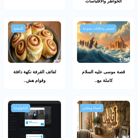
الخواطر والاقتباسات
قصص وحكايات متنوعة
المطبخ
قصة موسى عليه السلام
لفائف القرفة نكهة دافئة
كاملة مع..
وقوام هش..
أسماء ومعاني
التكنولوجيا