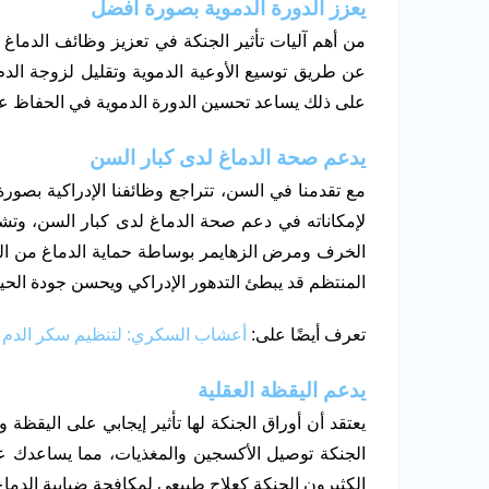
يعزز الدورة الدموية بصورة أفضل
من أهم آليات تأثير الجنكة في تعزيز وظائف الدماغ 
عن طريق توسيع الأوعية الدموية وتقليل لزوجة الد
على ذلك يساعد تحسين الدورة الدموية في الحفاظ عل
يدعم صحة الدماغ لدى كبار السن
مع تقدمنا ​​في السن، تتراجع وظائفنا الإدراكية بصو
لإمكاناته في دعم صحة الدماغ لدى كبار السن، وتش
الخرف ومرض الزهايمر بوساطة حماية الدماغ من الضرر
المنتظم قد يبطئ التدهور الإدراكي ويحسن جودة الحيا
تعرف أيضًا على:
أعشاب السكري: لتنظيم سكر الدم ب
يدعم اليقظة العقلية
يعتقد أن أوراق الجنكة لها تأثير إيجابي على اليقظة 
الجنكة توصيل الأكسجين والمغذيات، مما يساعدك على ا
الكثيرون الجنكة كعلاج طبيعي لمكافحة ضبابية الدماغ 