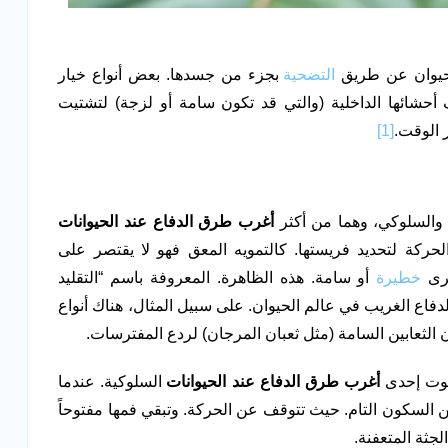
لحيوان عن طريق
التضحية
بجزء من جسدها. بعض أنواع خيار
 للخطر. تقذف أحشائها الداخلية (والتي قد تكون سامة أو لزجة) لتشتيت
 الوقت.
[1]
 والسلوكي، وهما من أكثر
أغرب طرق الدفاع عند الحيوانات
لحركة لتحديد فريستها. كالتمويه المعق فهو لا يقتصر على
خرى
خطيرة
أو سامة. هذه الظاهرة. المعروفة باسم “التقليد
دفاع الغريب في عالم الحيوان. على سبيل المثال، هناك أنواع
ان الثعابين السامة (مثل ثعبان المرجان) لردع المفترسات.
لموت إحدى
أغرب طرق الدفاع عند الحيوانات
السلوكية. عندما
 السكون التام. حيث تتوقف عن الحركة. وتبقي فمها مفتوحاً
لجثة المتعفنة.