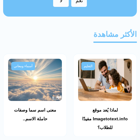
نعم
لا
الأكثر مشاهدة
التعليم
أسماء ومعاني
لماذا يُعد موقع
معنى اسم سما وصفات
Imagetotext.info مفيدًا
حاملة الاسم..
للطلاب؟