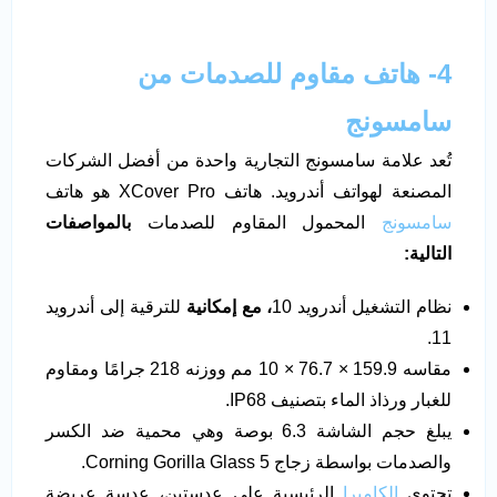
4- هاتف مقاوم للصدمات من
سامسونج
تُعد علامة سامسونج التجارية واحدة من أفضل الشركات
المصنعة لهواتف أندرويد. هاتف XCover Pro هو هاتف
سامسونج
المحمول المقاوم للصدمات
بالمواصفات
التالية:
نظام التشغيل أندرويد 10
، مع إمكانية
للترقية إلى أندرويد
11.
مقاسه 159.9 × 76.7 × 10 مم ووزنه 218 جرامًا ومقاوم
للغبار ورذاذ الماء بتصنيف IP68.
يبلغ حجم الشاشة 6.3 بوصة وهي محمية ضد الكسر
والصدمات بواسطة زجاج Corning Gorilla Glass 5.
تحتوي
الكاميرا
الرئيسية على عدستين، عدسة عريضة