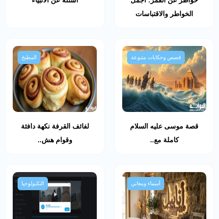
الخواطر والاقتباسات
قصص وحكايات متنوعة
المطبخ
قصة موسى عليه السلام
لفائف القرفة نكهة دافئة
كاملة مع..
وقوام هش..
أسماء ومعاني
التكنولوجيا