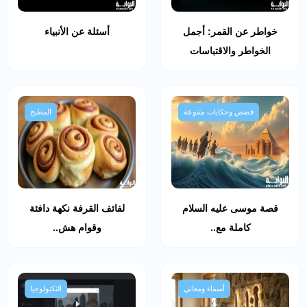
خواطر عن القمر: أجمل
أسئلة عن الأنبياء
الخواطر والاقتباسات
قصص وحكايات متنوعة
المطبخ
قصة موسى عليه السلام
لفائف القرفة نكهة دافئة
كاملة مع..
وقوام هش..
أسماء ومعاني
التكنولوجيا