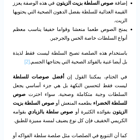
إضافة
صوص
السلطة بزيت الزيتون
في هذه الوصفة يعزز
القيمة الغذائية للسلطة بفضل الدهون الصحية التي يحتويها
الزيت.
يمنح الصوص طعما منعشا وقواما خفيفا يناسب معظم
أنواع السلطات خاصة الخس والجرجير.
باستخدام هذه الصلصة تصبح السلطة ليست فقط لذيذة
بل أيضا غنية بالفوائد الصحية التي يحتاجها الجسم.
[2]
في الختام، يمكننا القول إن
أفضل صوصات للسلطة
ليست فقط لتحسين النكهة بل هي جزء أساسي يجعل
السلطات وجبة متكاملة وصحية. سواء اخترت
صوص
للسلطة الخضراء
بطعمه المنعش أو
صوص السلطة بزيت
الزيتون
بفوائده الكثيرة أو
صوص سلطة بالزبادي
بقوامه
الكريمي الخفيف فإن كل نوع يضيف لمسة مميزة للطبق.
كما أن التنويع في الصلصات مثل صلصة سلطة الفواكه أو