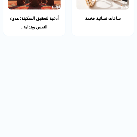
ساعات نسائية فخمة
أدعية لتحقيق السكينة: هدوء
النفس وهداية..