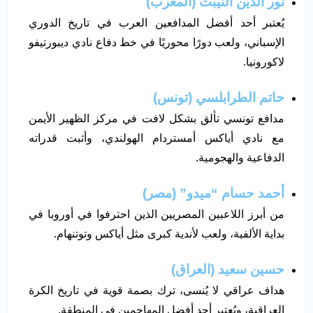
نور الدين النيبت (المغرب)
يُعتبر أحد أفضل المدافعين العرب في تاريخ الدوري
الإسباني، ولعب دورًا محوريًا في خط دفاع نادي ديبورتيفو
لاكورونيا.
حاتم الطرابلسي (تونس)
مدافع تونسي تألق بشكل لافت في مركز الظهير الأيمن
مع نادي أياكس أمستردام الهولندي، وأثبت قدراته
الدفاعية والهجومية.
أحمد حسام “ميدو” (مصر)
من أبرز اللاعبين المصريين الذين احترفوا في أوروبا في
بداية الألفية، ولعب لأندية كبرى مثل أياكس وتوتنهام.
حسين سعيد (العراق)
هداف عراقي لا يُنسى، ترك بصمة قوية في تاريخ الكرة
العراقية، ويُعتبر أحد أفضل المهاجمين في المنطقة.