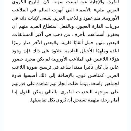
للكرة، والإجابة عنه ليست سهلة، لأن التاريخ الكروي
العربي مليء بالأسماء التي أبهرت العالم في الملاعب
الأوروبية. منذ عقود واللاعب العربي يسعى لإثبات ذاته في
دوريات القارة العجوز، وبالفعل استطاع العديد منهم أن
يحفروا أسماءهم بأحرف من ذهب في أكبر المسابقات.
البعض منهم حمل ألقابًا قارية، والبعض الآخر صار رمزًا
لبلده وملهِمًا للأجيال القادمة. علاوة على ذلك فإن وجود
هؤلاء اللاعبين في الملاعب الأوروبية لم يكن مجرد حضور
عابر، بل كان تأثيرا ممتدا ساعد في ترسيخ صورة اللاعب
العربي كمنافس قوي. بالإضافة إلى ذلك أصبحوا قدوة
لجماهير واسعة، بينما ظلت إنجازاتهم شاهدة على قدرتهم
على مواجهة التحديات الكبرى. بالتالي يمكن القول إننا
أمام رحلة ملهمة تستحق أن تُروى بكل تفاصيلها.