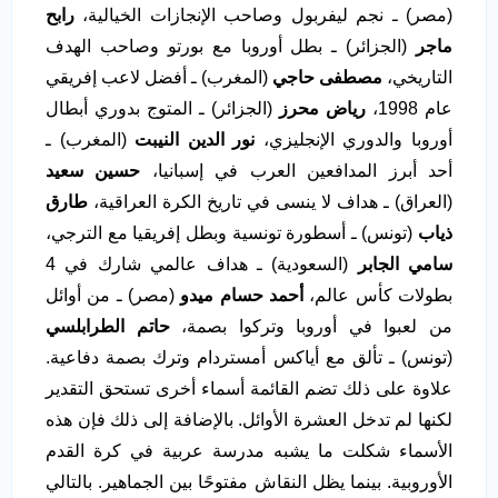
(مصر) ـ نجم ليفربول وصاحب الإنجازات الخيالية،
رابح
ماجر
(الجزائر) ـ بطل أوروبا مع بورتو وصاحب الهدف
التاريخي،
مصطفى حاجي
(المغرب) ـ أفضل لاعب إفريقي
عام 1998،
رياض محرز
(الجزائر) ـ المتوج بدوري أبطال
أوروبا والدوري الإنجليزي،
نور الدين النيبت
(المغرب) ـ
أحد أبرز المدافعين العرب في إسبانيا،
حسين سعيد
(العراق) ـ هداف لا ينسى في تاريخ الكرة العراقية،
طارق
ذياب
(تونس) ـ أسطورة تونسية وبطل إفريقيا مع الترجي،
سامي الجابر
(السعودية) ـ هداف عالمي شارك في 4
بطولات كأس عالم،
أحمد حسام ميدو
(مصر) ـ من أوائل
من لعبوا في أوروبا وتركوا بصمة،
حاتم الطرابلسي
(تونس) ـ تألق مع أياكس أمستردام وترك بصمة دفاعية.
علاوة على ذلك تضم القائمة أسماء أخرى تستحق التقدير
لكنها لم تدخل العشرة الأوائل. بالإضافة إلى ذلك فإن هذه
الأسماء شكلت ما يشبه مدرسة عربية في كرة القدم
الأوروبية. بينما يظل النقاش مفتوحًا بين الجماهير. بالتالي