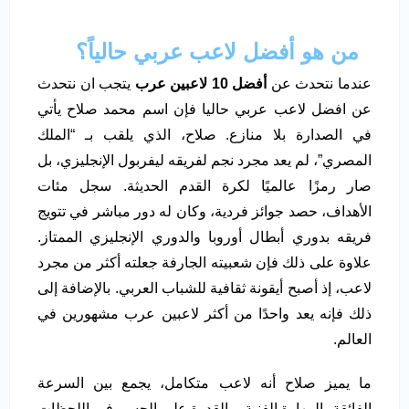
من هو أفضل لاعب عربي حالياً؟
عندما نتحدث عن
أفضل 10 لاعبين عرب
يتجب ان نتحدث
عن افضل لاعب عربي حاليا فإن اسم محمد صلاح يأتي
في الصدارة بلا منازع. صلاح، الذي يلقب بـ “الملك
المصري”، لم يعد مجرد نجم لفريقه ليفربول الإنجليزي، بل
صار رمزًا عالميًا لكرة القدم الحديثة. سجل مئات
الأهداف، حصد جوائز فردية، وكان له دور مباشر في تتويج
فريقه بدوري أبطال أوروبا والدوري الإنجليزي الممتاز.
علاوة على ذلك فإن شعبيته الجارفة جعلته أكثر من مجرد
لاعب، إذ أصبح أيقونة ثقافية للشباب العربي. بالإضافة إلى
ذلك فإنه يعد واحدًا من أكثر لاعبين عرب مشهورين في
العالم.
ما يميز صلاح أنه لاعب متكامل، يجمع بين السرعة
الفائقة، المهارة الفنية، والقدرة على الحسم في اللحظات