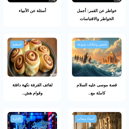
خواطر عن القمر: أجمل
أسئلة عن الأنبياء
الخواطر والاقتباسات
قصص وحكايات متنوعة
المطبخ
قصة موسى عليه السلام
لفائف القرفة نكهة دافئة
كاملة مع..
وقوام هش..
أسماء ومعاني
الإدارة