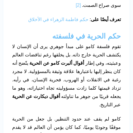
سوى صراخ الصمت.
[2]
تعرف أيضًا على
:
حكم فاطمة الزهراء في الأخلاق
حكم الحرية في فلسفته
تقوم فلسفة كامو على مبدأ جوهري يرى أن الإنسان لا
يكتشف الحرية خارج ذاته. بل يخلقها رغم تناقضات العالم
وعبثيته، وفي إطار
أقوال ألبرت كامو عن الحرية
يتّضح أنه
كان ينظر إليها باعتبارها علاقة وثيقة بالمسؤولية. لا مجرد
رغبة في الانفلات أو الهروب. فحرية الإنسان، في رأيه.
تزداد قيمتها كلما زادت مسؤوليته تجاه اختياراته، وهو ما
يجعله قريبًا من جوهر ما تناولته
أقوال ديكارت عن الحرية
عبر التاريخ.
كامو لم يقف عند حدود التنظير. بل جعل من الحرية
موقفًا وجوديًا يوميًا، كما كان يؤمن أن العالم قد لا يقدم