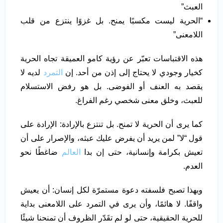
العبث”
“الحرية ليست مكسبًا يمنح. بل غزوًا ينتزع من قلب
اللامعنى”
هذه الاقتباسات تعبّر عن رؤية كامو العميقة تجاه الحرية
كخيار وجودي لا يحتاج إلى إذن من أحد. إن
التمرد
لديه لا
يقصد به العنف أو الفوضى. بل هو رفض الاستسلام
للعبث، وخلق معنى شخصي رغم الفراغ.
كما يرى أن الحرية لا تمنح. بل تنتزع بالإرادة: الإرادة على
قول “لا” لمن يريد أن يفرض عليك عبثه، والإصرار على أن
تعيش بكرامة وإنسانية، حتى إن بدا
العالم
ضاغطًا نحو
العدم.
وبهذا تصبح فلسفته دعوة مستمرّة لكل إنسان: أن يعيش
واقفًا. لا هائمًا، وأن يرى في التمرد على اللامعنى بداية
للحرية الحقيقية، حتى لو لم تقَدّر الظروف أن تمنحنا شيئًا