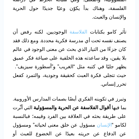
الفلسفة، وهناك بدأ يكوّن وعيًا جديدًا حول الحرية
والإنسان والعبث.
تأثر كامو بكتابات
الفلاسفة
الوجوديين. لكنه رفض أن
يصنف نفسه تحت أي مدرسة فكرية محددة. ومع ذلك فقد
كان جزءًا من التيار الذي بحث عن معنى الوجود في عالم
بلا يقين، وقد ساعدته هذه الخلفية على صياغة فكر عميق
يظهر جليًا في كتبه مثل “الغريب” و”أسطورة سيزيف”.
حيث تتجلى فكرة العبث كحقيقة وجودية، والتمرد كفعل
تحرر إنساني.
وتبرز في تكوينه الفكري أيضًا بصمات المدارس الأوروبية.
بما فيها
أقوال الفلاسفة عن الحرية والمسؤولية
التي أثّرت
على طريقة بحثه في العلاقة بين الفرد وقيمه؛ فبالنسبة
لكامو “
الإنسان
مسؤول عن خلق معنى لحياته” ومسؤول
عن الدفاع عن حريته بعيدًا عن الخضوع للعبث أو