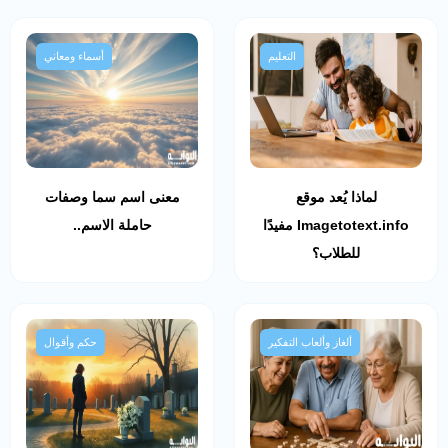
التعليم
أسماء ومعاني
لماذا يُعد موقع
معنى اسم سما وصفات
Imagetotext.info مفيدًا
حاملة الاسم..
للطلاب؟
ألغاز وألعاب التفكير
حكم وأقوال