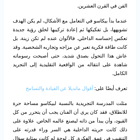
الفن في القرن العشرين.
عندما بدأ بيكاسو في التعامل مع الأشكال، لم يكن الهدف
تشويهها، بل تفكيكها ثم إعادة تركيبها لخلق رؤية جديدة
تعكس إحساسه الداخلي. فالألوان عنده لم تكن زينة. بل
كانت طاقة فكرية تعبر عن مزاجه وتجاربه الشخصية. وقد
عاش هذا التحول بصدق شديد، حتى أصبحت رسوماته
شاهدة على انتقاله من الواقعية التقليدية إلى التجريد
الكامل.
تعرف أيضًا على:
أقوال مانديلا عن القيادة والتسامح
مثلت المدرسة التجريدية بالنسبة لبيكاسو مساحة حرة
للانطلاق، فقد كان يرى أن الفنان يجب أن يتحرر من كل
القيود، وأن يبدأ من ذاته ليصنع عالمه الخاص. علاوة على
ذلك كانت حريته الداخلية هي السر وراء قدرته على
التنقيب في عمق الفكرة. كل لوحة له كانت بمثابة سؤال