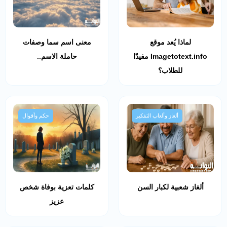
لماذا يُعد موقع
معنى اسم سما وصفات
Imagetotext.info مفيدًا
حاملة الاسم..
للطلاب؟
ألغاز وألعاب التفكير
حكم وأقوال
ألغاز شعبية لكبار السن
كلمات تعزية بوفاة شخص
عزيز