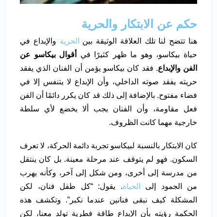
حكم عن الابتكار والحرية
هنا تتضح لنا تلك العلاقة الوثيقة بين
الحرية
والإبداع في
حياة بيكاسو، وهو ما ظهر كثيرًا في
أقوال بيكاسو عن
الفن والإبداع
. فقد كان بيكاسو يؤمن أن الفنان الذي يفقد
حريته يفقد صوته الداخلي، وأن الإبداع لا يتنفس إلا في
فضاء مفتوح. بالإضافة إلى ذلك قد كان يكرر دائمًا أن الفن
فعل مقاومة، وأن الفنان يجب ألا يخضع لأي سلطة
خارجية مهما كانت الظروف.
كان الابتكار بالنسبة لبيكاسو تجربة دائمة الحركة، لا تعرف
السكون. فهو لم يتوقف عند مرحلة معينة. بل كان ينتقل
من مدرسة إلى أخرى، ومن شكل إلى آخر، وكأنه يهرب
من الجمود إلى
الحياة
. يقول: “كل طفل فنان، لكن
المشكلة كيف نبقى فنانين عندما نكبر”. وتكشف هذه
الحكمة رؤيته بأن الإبداع طاقة فطرية تولد معنا، لكن