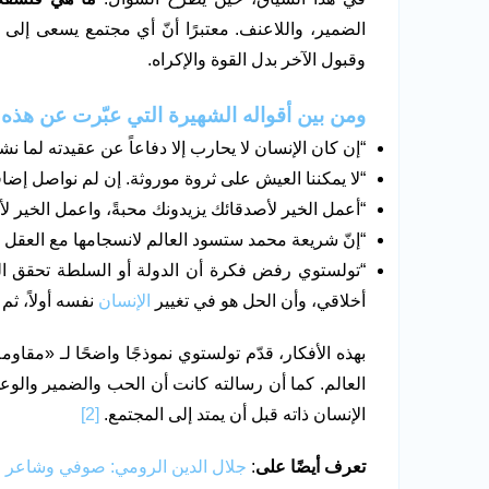
الضمير، واللاعنف. معتبرًا أنّ أي مجتمع يسعى إلى 
وقبول الآخر بدل القوة والإكراه.
ومن بين أقواله الشهيرة التي عبّرت عن هذه
“إن كان الإنسان لا يحارب إلا دفاعاً عن عقيدته لما 
“لا يمكننا العيش على ثروة موروثة. إن لم نواصل إضاف
“أعمل الخير لأصدقائك يزيدونك محبةً، واعمل الخير ل
“إنّ شريعة محمد ستسود العالم لانسجامها مع العقل 
“تولستوي رفض فكرة أن الدولة أو السلطة تحقق العدا
أخلاقي، وأن الحل هو في تغيير
الإنسان
نفسه أولاً، ثم
بهذه الأفكار، قدّم تولستوي نموذجًا واضحًا لـ «مقاو
العالم. كما أن رسالته كانت أن الحب والضمير والوعي
الإنسان ذاته قبل أن يمتد إلى المجتمع.
[2]
تعرف أيضًا على
:
جلال الدين الرومي: صوفي وشاعر