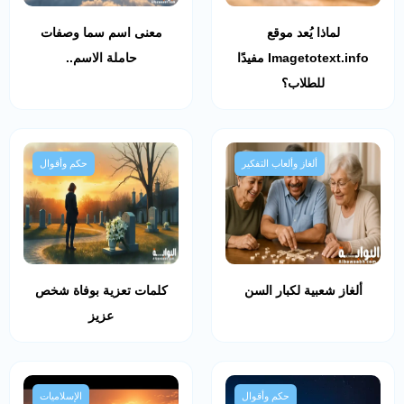
لماذا يُعد موقع
معنى اسم سما وصفات
Imagetotext.info مفيدًا
حاملة الاسم..
للطلاب؟
ألغاز وألعاب التفكير
حكم وأقوال
ألغاز شعبية لكبار السن
كلمات تعزية بوفاة شخص
عزيز
حكم وأقوال
الإسلاميات