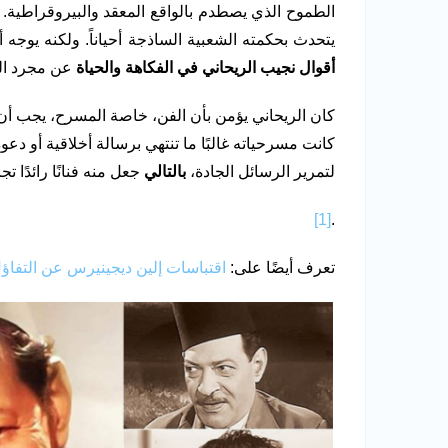
الطموح الذي يصطدم بالواقع المعقد والبيروقراطي
يتحدث بحكمته الشعبية الساذجة أحياناً. ولكنه يوجه أ
أقوال نجيب الريحاني في الفكاهة والحياة
عن مجرد الك
كان الريحاني يؤمن بأن الفن، خاصة المسرح، يجب أن 
كانت مسرحياته غالبًا ما تنتهي برسالة أخلاقية أو دعوة
لتمرير الرسائل الجادة،
بالتالي
جعل منه فنانًا رائدًا ت
[1]
.
تعرف أيضًا على:
اقتباسات إلين ديجينيرس عن التفاؤ