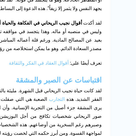
يجهد النفس ولا يثمر إلا زيفاً”. هذه الدعوة إلى البسا
لقد أكدت
أقوال نجيب الريحاني في الفكاهة والحياة
أ
وليس في منصبه أو ماله. وهذا يتجسد في مواقفه ت
بعيد عن المصالح المادية. ورغم قلة أعماله المباش
مصدر السعادة الدائم. وهو ما يمكن استخلاصه من رؤ
تعرف أيضًا على:
أقوال العقاد في الفكر والثقافة
اقتباسات عن الصبر والمشقة
لقد كانت حياة نجيب الريحاني قبل الشهرة. مليئة
الفقر الشديد. هذه
التجارب
الصعبة هي التي صقلت ف
يرى المشقة جزء أصيل من التجربة الإنسانية. وأن
صور الريحاني شخصيات تكافح من أجل البوزيشن (
وصبرهم رغم السخرية من أوضاعهم. هذه الشخصيات لم
لمواجهة القسوة. ومن أبرز حكمه التي لخصت رؤيته لل