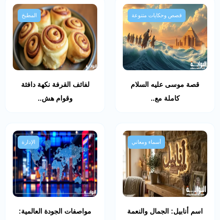
قصص وحكايات متنوعة
المطبخ
قصة موسى عليه السلام
لفائف القرفة نكهة دافئة
كاملة مع..
وقوام هش..
أسماء ومعاني
الإدارة
اسم أنابيل: الجمال والنعمة
مواصفات الجودة العالمية: