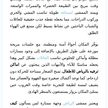
وقت مريح بين الطبيعة الخضراء والممرات الواسعة.
ويمتد الممشى
لمسافة
طويلة تناسب المشي والجري
وركوب الدراجات. مما يجعله نقطة جذب حقيقية للعائلات
والشباب الباحثين عن نشاط بسيط لكن ممتع في الهواء
الطلق.
يوفّر المكان أجواءً آمنة ومنظمة، مع جلسات مريحة
موزعة على طول الطريق، بالإضافة إلى وجود مسارات
مظللة وأماكن للجلوس تناسب
العائلات
بشكل كبير وهذا
يجعله مناسبًا للآباء والأمهات الذين يبحثون عن
اماكن
ترفيه بالرياض للاطفال.
تمنح الصغار مساحة للحركة دون
ازدحام، كما توجد أكشاك صغيرة تبيع القهوة والعصائر مما
يضيف لمسة لطيفة للتجربة خاصة وقت الغروب حين
يمتلئ المكان بزوار يستمتعون بالمنظر الهادئ.
ويعتبر ممشى
الرياض
وجهة ممتازة لمن يسألون
كيف