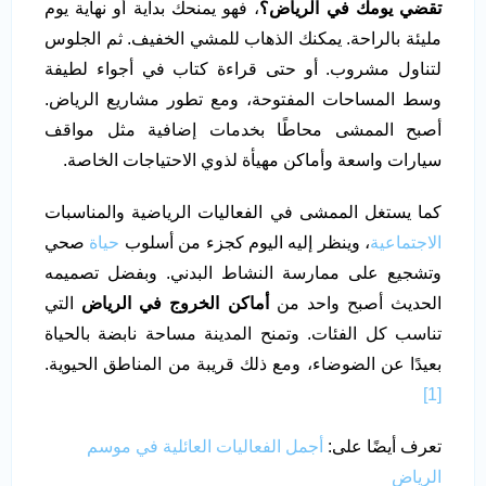
تقضي يومك في الرياض؟
، فهو يمنحك بداية أو نهاية يوم
مليئة بالراحة. يمكنك الذهاب للمشي الخفيف. ثم الجلوس
لتناول مشروب. أو حتى قراءة كتاب في أجواء لطيفة
وسط المساحات المفتوحة، ومع تطور مشاريع الرياض.
أصبح الممشى محاطًا بخدمات إضافية مثل مواقف
سيارات واسعة وأماكن مهيأة لذوي الاحتياجات الخاصة.
كما يستغل الممشى في الفعاليات الرياضية والمناسبات
الاجتماعية
، وينظر إليه اليوم كجزء من أسلوب
حياة
صحي
وتشجيع على ممارسة النشاط البدني. وبفضل تصميمه
الحديث أصبح واحد من
أماكن الخروج في الرياض
التي
تناسب كل الفئات. وتمنح المدينة مساحة نابضة بالحياة
بعيدًا عن الضوضاء، ومع ذلك قريبة من المناطق الحيوية.
[1]
تعرف أيضًا على:
أجمل الفعاليات العائلية في موسم
الرياض