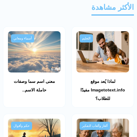
الأكثر مشاهدة
التعليم
أسماء ومعاني
لماذا يُعد موقع
معنى اسم سما وصفات
Imagetotext.info مفيدًا
حاملة الاسم..
للطلاب؟
ألغاز وألعاب التفكير
حكم وأقوال