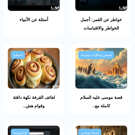
خواطر عن القمر: أجمل
أسئلة عن الأنبياء
الخواطر والاقتباسات
قصص وحكايات متنوعة
المطبخ
قصة موسى عليه السلام
لفائف القرفة نكهة دافئة
كاملة مع..
وقوام هش..
أسماء ومعاني
التكنولوجيا