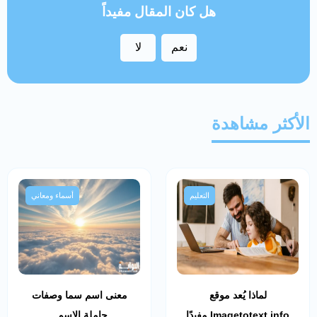
هل كان المقال مفيداً
نعم
لا
الأكثر مشاهدة
التعليم
أسماء ومعاني
لماذا يُعد موقع
معنى اسم سما وصفات
Imagetotext.info مفيدًا
حاملة الاسم..