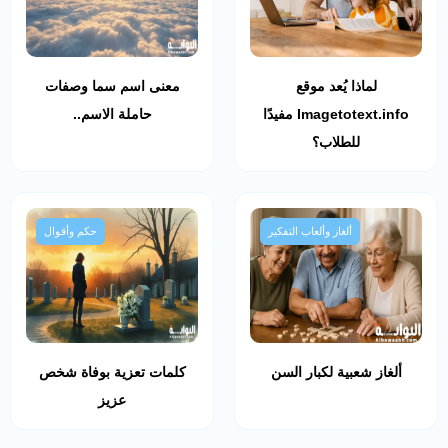
لماذا يُعد موقع
معنى اسم سما وصفات
Imagetotext.info مفيدًا
حاملة الاسم..
للطلاب؟
ألغاز وألعاب التفكير
حكم وأقوال
ألغاز شعبية لكبار السن
كلمات تعزية بوفاة شخص
عزيز