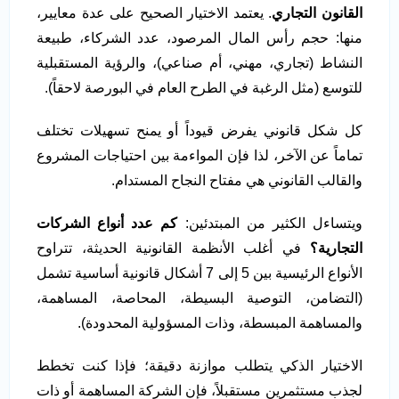
القانون التجاري
. يعتمد الاختيار الصحيح على عدة معايير،
منها: حجم رأس المال المرصود، عدد الشركاء، طبيعة
النشاط (تجاري، مهني، أم صناعي)، والرؤية المستقبلية
للتوسع (مثل الرغبة في الطرح العام في البورصة لاحقاً).
كل شكل قانوني يفرض قيوداً أو يمنح تسهيلات تختلف
تماماً عن الآخر، لذا فإن المواءمة بين احتياجات المشروع
والقالب القانوني هي مفتاح النجاح المستدام.
ويتساءل الكثير من المبتدئين:
كم عدد أنواع الشركات
التجارية
؟
في أغلب الأنظمة القانونية الحديثة، تتراوح
الأنواع الرئيسية بين 5 إلى 7 أشكال قانونية أساسية تشمل
(التضامن، التوصية البسيطة، المحاصة، المساهمة،
والمساهمة المبسطة، وذات المسؤولية المحدودة).
الاختيار الذكي يتطلب موازنة دقيقة؛ فإذا كنت تخطط
لجذب مستثمرين مستقبلاً، فإن الشركة المساهمة أو ذات