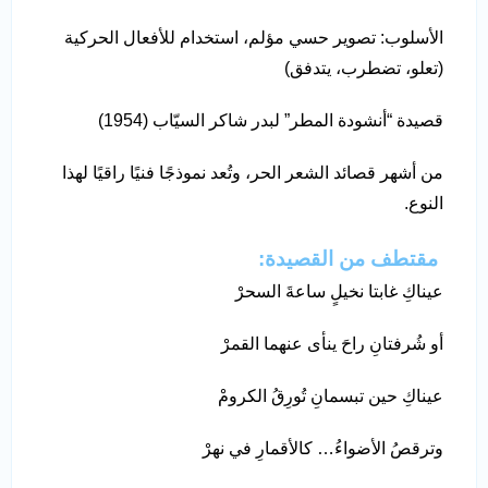
الأسلوب: تصوير حسي مؤلم، استخدام للأفعال الحركية
(تعلو، تضطرب، يتدفق)
قصيدة “أنشودة المطر” لبدر شاكر السيّاب (1954)
من أشهر قصائد الشعر الحر، وتُعد نموذجًا فنيًا راقيًا لهذا
النوع.
مقتطف من القصيدة:
عيناكِ غابتا نخيلٍ ساعةَ السحرْ
أو شُرفتانِ راحَ ينأى عنهما القمرْ
عيناكِ حين تبسمانِ تُورِقُ الكرومْ
وترقصُ الأضواءُ… كالأقمارِ في نهرْ