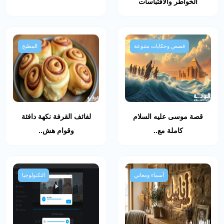
الخواطر والاقتباسات
قصص وحكايات متنوعة
المطبخ
قصة موسى عليه السلام
لفائف القرفة نكهة دافئة
كاملة مع..
وقوام هش..
أسماء ومعاني
التكنولوجيا