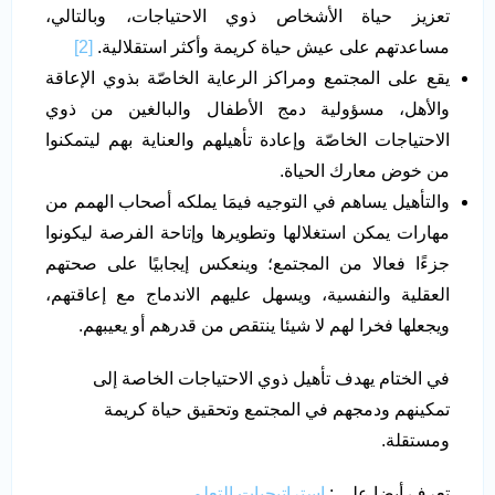
تعزيز حياة الأشخاص ذوي الاحتياجات، وبالتالي،
مساعدتهم على عيش حياة كريمة وأكثر استقلالية.
[2]
يقع على المجتمع ومراكز الرعاية الخاصّة بذوي الإعاقة
والأهل، مسؤولية دمج الأطفال والبالغين من ذوي
الاحتياجات الخاصّة وإعادة تأهيلهم والعناية بهم ليتمكنوا
من خوض معارك الحياة.
والتأهيل يساهم في التوجيه فيمَا يملكه أصحاب الهمم من
مهارات يمكن استغلالها وتطويرها وإتاحة الفرصة ليكونوا
جزءًا فعالا من المجتمع؛ وينعكس إيجابيًا على صحتهم
العقلية والنفسية، ويسهل عليهم الاندماج مع إعاقتهم،
ويجعلها فخرا لهم لا شيئا ينتقص من قدرهم أو يعيبهم.
في الختام يهدف تأهيل ذوي الاحتياجات الخاصة إلى
تمكينهم ودمجهم في المجتمع وتحقيق حياة كريمة
ومستقلة.
تعرف أيضا على :
استراتيجيات التعلم