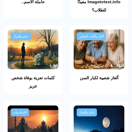
Imagetotext.info مفيدًا
حاملة الاسم..
للطلاب؟
ألغاز وألعاب التفكير
حكم وأقوال
ألغاز شعبية لكبار السن
كلمات تعزية بوفاة شخص
عزيز
حكم وأقوال
الإسلاميات