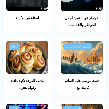
خواطر عن القمر: أجمل
أسئلة عن الأنبياء
الخواطر والاقتباسات
قصص وحكايات متنوعة
المطبخ
قصة موسى عليه السلام
لفائف القرفة نكهة دافئة
كاملة مع..
وقوام هش..