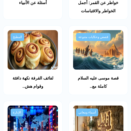
خواطر عن القمر: أجمل
أسئلة عن الأنبياء
الخواطر والاقتباسات
قصص وحكايات متنوعة
المطبخ
قصة موسى عليه السلام
لفائف القرفة نكهة دافئة
كاملة مع..
وقوام هش..
أسماء ومعاني
الإدارة