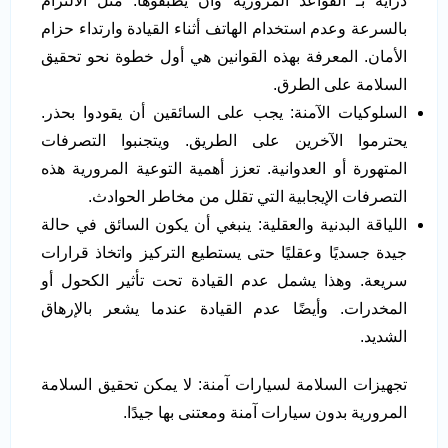
دراية بـ القواعد المرورية وأن يطبقوها. مثل الالتزام
بالسرعة وعدم استخدام الهاتف أثناء القيادة وارتداء حزام
الأمان. المعرفة بهذه القوانين هي أول خطوة نحو تحقيق
السلامة على الطرق.
السلوكيات الآمنة: يجب على السائقين أن يقودوا بحذر.
يحترموا الآخرين على الطريق. ويتجنبوا التصرفات
المتهورة أو العدوانية. تعزز أهمية التوعية المرورية هذه
التصرفات الإيجابية التي تقلل من مخاطر الحوادث.
اللياقة البدنية والعقلية: ينبغي أن يكون السائق في حالة
جيدة جسديًا وعقليًا حتى يستطيع التركيز واتخاذ قرارات
سريعة. وهذا يشمل عدم القيادة تحت تأثير الكحول أو
المخدرات. وأيضًا عدم القيادة عندما يشعر بالإرهاق
الشديد.
تجهيزات السلامة لسيارات آمنة: لا يمكن تحقيق السلامة
المرورية بدون سيارات آمنة ومعتنى بها جيدًا.