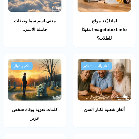
لماذا يُعد موقع
معنى اسم سما وصفات
Imagetotext.info مفيدًا
حاملة الاسم..
للطلاب؟
ألغاز وألعاب التفكير
حكم وأقوال
ألغاز شعبية لكبار السن
كلمات تعزية بوفاة شخص
عزيز