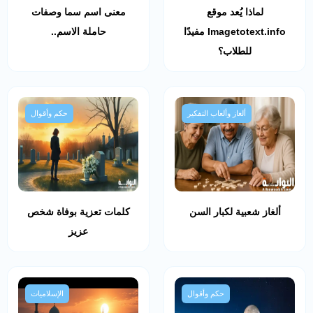
لماذا يُعد موقع
معنى اسم سما وصفات
Imagetotext.info مفيدًا
حاملة الاسم..
للطلاب؟
ألغاز وألعاب التفكير
حكم وأقوال
ألغاز شعبية لكبار السن
كلمات تعزية بوفاة شخص
عزيز
حكم وأقوال
الإسلاميات