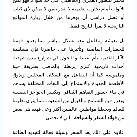
محفز للتطور الفكري والعاطفي على حد سواء. فهو يفتح
الأبواب أمام تجارب تعليمية لا تقدر بثمن لا يمكن لأي كتاب
أو فصل دراسي أن يوفرها من خلال زيارة المواقع
التاريخية لا نقرأ التاريخ فقط.
بل نعيشه ونتفاعل معه بشكل مباشر مما يعمق فهمنا
للحضارات الماضية وتأثيرها على حاضرنا فإن مشاهدة
الآثار القديمة بأم أعيننا أو التجول في شوارع مدن شهدت
أحداث تاريخية كبرى يربطنا بالماضي بطريقة حية
وملموسة كما أن التفاعل مع السكان المحليين وتذوق
الأطعمة الجديدة والاستماع إلى اللغات المختلفة يساهم
في بناء جسور التفاهم الثقافي ويكسر الحواجز النفسية
ويعزز قيم التسامح والقبول بين الشعوب مما يثري نظرتنا
للعالم ويجعلنا مواطنين عالميين أكثر وعي فهذه هي بعض
من
فوائد السفر والسياحة.
التي لا تحصى.
علاوة على ذلك يعد السفر وسيلة فعالة لتجديد الطاقة