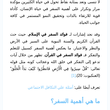
لا تنسى وتعد بمثابة نقاط تحول في حياة الكثيرين مؤكدة
مرار وتكرار على أهمية السفر في حياة الإنسان
.
كأداة
قوية للارتقاء بالذات وتحقيق النمو المستمر في كافة
جوانب الحياة.
وقد نجد إشارات لـ
فوائد السفر في الإسلام.
حيث حث
القرآن الكريم والسنة النبوية على السير في الأرض
والنظر والاعتبار
.
ما يعكس أهمية السفر كسبيل للتعلم
والتفكر فـ
فوائد السفر في القرآن.
تظهر من خلال آيات
تدعو إلى التفكر في خلق الله وعجائب كونه مثل قوله
تعالى: “قُلْ سِيرُوا فِي الْأَرْضِ فَانظُرُوا كَيْفَ بَدَأَ الْخَلْقَ”
(العنكبوت: 20).
[1]
تعرف أيضًا على:
أمثلة علي التكافل الاجتماعي
ما هي أهمية السفر؟