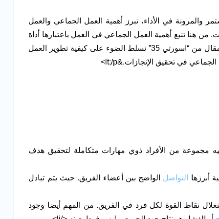
مر والمرونة في الأداء، تبرز أهمية العمل الجماعي والعمل
من هنا تنبع أهمية العمل الجماعي في العمل باعتبارها أداة
استراتيجية ترفع الإنتاجية وتحقق الأهداف. في هذا المقال من “اسورتي 35” نسلط الضوء على كيفية تطوير العمل
جماعي في تحقيق الإنجازات.&lt;/p>
 مجموعة من الأفراد ذوي مهارات متكاملة لتحقيق هدف
ة أبرزها
التواصل
الواضح بين أعضاء الفريق. حيث يتم تبادل
غلال نقاط القوة لكل فرد في الفريق. من المهم أيضا وجود
أو الفشل هو نتاج جهد الجميع، وليس فردا بعينه.</li>