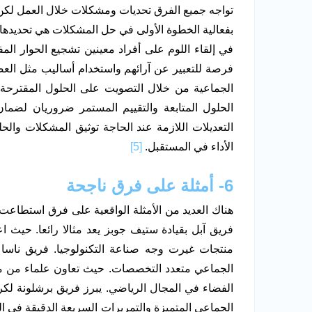
تواجه جميع الفرق تحديات ومشكلات خلال العمل لكن
بفعالية الخطوة الأولى في حل المشكلات هي تحديدها
في إلقاء اللوم على أفراد معينين تشجيع الحوار ال
فرصة للتعبير عن آرائهم واستخدام أساليب مثل العص
الجماعية من خلال التصويت على الحلول المقترحة واخت
الحلول المتابعة والتقييم المستمر ضروريان لضمان
التعديلات اللازمة عند الحاجة توثيق المشكلات وال
الأداء في المستقبل.
[5]
6- أمثلة على فرق ناجحة
هناك العديد من الأمثلة الواقعية على فرق استطاعت 
فريق آبل بقيادة ستيف جوبز يعد مثالا رائعا. حيث ا
منتجات غيرت وجه صناعة التكنولوجيا. فريق ناسا
الجماعي متعدد التخصصات. حيث تعاون علماء من م
الفضاء في المجال الرياضي. يبرز فريق برشلونة لكر
الجماعي المتميزة والتمريرات السريعة الدقيقة في 