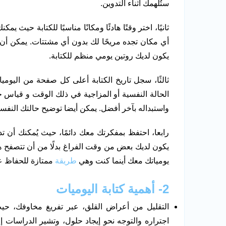
ستُلهمك أثناء التدوين.
ثانيًا، اختر وقتًا هادئًا ومكانًا مناسبًا للكتابة حيث ي
أي مكان تجده مريحًا لك بدون أي مشتتات. يمكن أن
يكون لديك روتين يومي منظم للكتابة.
ثالثًا، سجل تاريخ الكتابة أعلى كل صفحة من اليوم
الحالة النفسية أو المزاجية في ذلك الوقت و قياس
واستبداله بآخر أفضل. يمكن أيضا توضيح حالتك النفسي
رابعا، احتفظ بمفكرتك معك دائمًا، حيث يُمكنك أن 
يكون لديك بعض من وقت الفراغ بدلًا من أن تتصفح هات
يومياتك معك أينما كنت وهي
طريقة
ممتازة للحفاظ 
2- أهمية كتابة اليوميات
التقليل من أعراض القلق، عبر تفريغ مخاوفك، حيث 
اجتراره والتوجه نحو إيجاد حلول، وتشير الدراسات إ