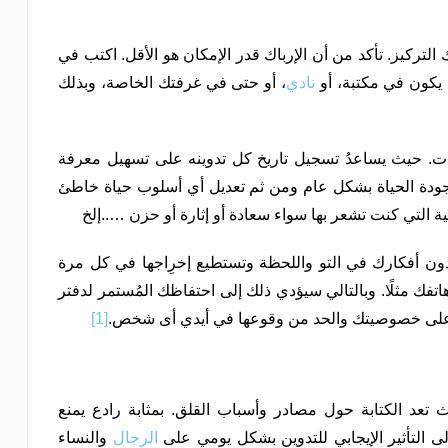
مكنك التركيز. تأكد من أن الإرباك قدر الإمكان هو الأقل. اكتب في
 يكون في مكتبة، أو
نادي
، أو حتى في غرفتك الخاصة، وبذلك
يات. حيث يساعدُ تسجيل تاريخ كل تدوينه على تسهيل معرفة
 جودة الحياة بشكل عام ومن ثم تعديل أي أسلوب حياة خاطئ
ة التي كنت تشعر بها سواء سعادة أو إثارة أو حزن …..إلخ
تدون أفكارك في التو واللحظة وتستطيع إخرِاجها في كل مرة
فك مثلًا. وبالتالي سيؤدي ذلك إلى احتفاظك المُستمر لدفتر
على خصوصيتك والحد من وقوعها في أيدي أى شخص.
[1]
تعد الكتابة حول مصادر وأسباب القلق. بمثابة رادع يمنع
لى التأثير الإيجابي للتدوين بشكل يومي على
الرجال
والنساء