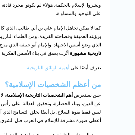
ونشروا الإسلام بالحكمة. هؤلاء لم يكونوا مجرد قاد
على التوحيد والمساواة.
كما لا يمكن تجاهل الإمام علي بن أبي طالب، الذي كان
برؤيته العميقة وفصاحته الفريدة. ومن العلماء البارزي
الذي وضع أسس الاجتهاد. والإمام أبو حنيفة الذي مزج
تاريخية مشهورة
أثّرت بعمق في بناء الأسس الفكرية و
تعرف أيضًا على:
أهمية الوثائق التاريخية
من أعظم الشخصيات الإسلامية؟
حين نستعرض
أهم الشخصيات التاريخية الإسلامية
، ل
عن الدين، وبناء الحضارة، وتحقيق العدالة. على رأس هؤ
ليس فقط بقوة السلاح، بل أيضًا بخلق التسامح الذي أ
أعطى صورة مشرقة للإسلام في الغرب قبل الشرق.
ويبرز إلى جانبه الخليفة عمر بن عبد العزيز، الذي لق