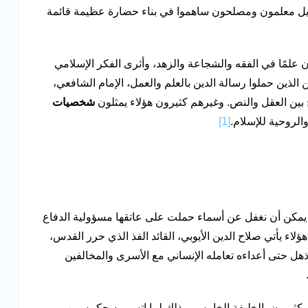
ة، بل معلمون ومصلحون ساهموا في بناء حضارة عظيمة قائمة
 علمًا في الفقه والشجاعة والزهد، وأثرى الفكر الإسلامي
ن الذين حملوا رسالة الدين بالعلم والعمل، الإمام الشافعي،
 بين العقل والنص. وغيرهم كثيرون هؤلاء يمثلون
شخصيات
الروحية للإسلام.
[1]
ا يمكن أن نغفل عن أسماء حملت على عاتقها مسؤولية الدفاع
لاء يأتي صلاح الدين الأيوبي، القائد الفذ الذي حرر القدس،
ذهل حتى أعداءه تعامله الإنساني مع الأسرى والمخالفين
به كثيرون بالخليفة الخامس. وذلك لما اتسم به حكمه من