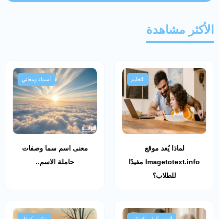
الأكثر مشاهدة
التعليم
أسماء ومعاني
لماذا يُعد موقع
معنى اسم سما وصفات
Imagetotext.info مفيدًا
حاملة الاسم..
للطلاب؟
ألغاز وألعاب التفكير
حكم وأقوال