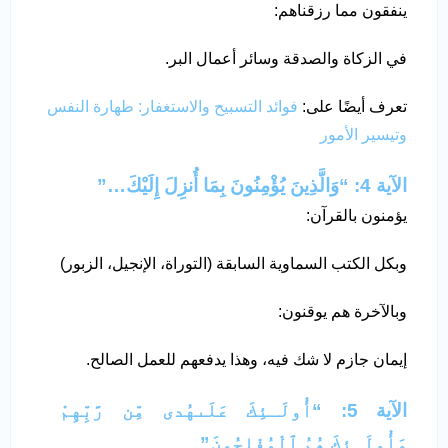
ينفقون مما رزقناهم:
في الزكاة والصدقة وسائر أعمال البر.
تعرف أيضًا على:
فوائد التسبيح والاستغفار: طهارة النفس
وتيسير الأمور
الآية 4: “وَالَّذِينَ يُؤْمِنُونَ بِمَا أُنزِلَ إِلَيْكَ…”
يؤمنون بالقرآن:
وبكل الكتب السماوية السابقة (التوراة، الإنجيل، الزبور)
وبالآخرة هم يوقنون:
إيمان جازم لا شك فيه، وهذا يدفعهم للعمل الصالح.
الآية 5: “أُولَـئِكَ عَلَىهُدى مِّن رَّبِّهِمْ
وَأُولَـئِكَ هُمُ ٱلْمُفْلِحُونَ”