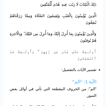
ذَلِكَ الْكِتَابُ لَا رَيْبَ فِيهِ ۛ هُدًى لِّلْمُتَّقِينَ
الَّذِينَ يُؤْمِنُونَ بِالْغَيْبِ وَيُقِيمُونَ الصَّلَاةَ وَمِمَّا رَزَقْنَاهُمْ
يُنفِقُونَ
وَالَّذِينَ يُؤْمِنُونَ بِمَا أُنزِلَ إِلَيْكَ وَمَا أُنزِلَ مِن قَبْلِكَ ۖ وَبِالْآخِرَةِ
هُمْ يُوقِنُونَ
أُولَـئِكَ عَلَىٰ هُدًى مِّن رَّبِّهِمْ ۖ وَأُولَـئِكَ هُمُ
ٱلْمُفْلِحُونَ
تفسير الآيات بالتفصيل:
الآية 1: “الم”
“الم”: من الحروف المقطعة التي تأتي في أوائل بعض
السور.