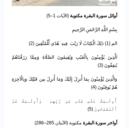
أوائل سورة البقرة مكتوبة
(الآيات 1–5)
بِسْمِ اللَّهِ الرَّحْمَنِ الرَّحِيمِ
الم (1) ذَلِكَ الْكِتَابُ لَا رَيْبَ فِيهِ ۛ هُدًى لِّلْمُتَّقِينَ (2)
الَّذِينَ يُؤْمِنُونَ بِالْغَيْبِ وَيُقِيمُونَ الصَّلَاةَ وَمِمَّا رَزَقْنَاهُمْ
يُنفِقُونَ (3)
وَالَّذِينَ يُؤْمِنُونَ بِمَا أُنزِلَ إِلَيْكَ وَمَا أُنزِلَ مِن قَبْلِكَ وَبِالْآخِرَةِ
هُمْ يُوقِنُونَ (4)
أُولَـئِكَ عَلَى هُدًى مِّن رَّبِّهِمْ وَأُولَـئِكَ هُمُ
ٱلْمُفْلِحُونَ (5)
أواخر سورة البقرة
مكتوبة (الآيتان 285–286)