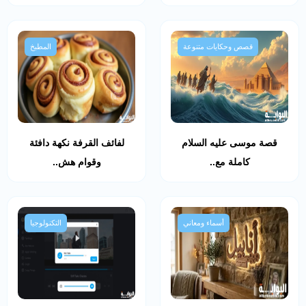
قصص وحكايات متنوعة
المطبخ
قصة موسى عليه السلام
لفائف القرفة نكهة دافئة
كاملة مع..
وقوام هش..
أسماء ومعاني
التكنولوجيا