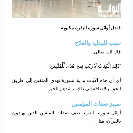
فضل
أوائل سورة البقرة مكتوبة
سبب للهداية والفلاح
قال الله تعالى:
“ذَٰلِكَ الْكِتَابُ لَا رَيْبَ فِيهِ ۛ هُدًى لِّلْمُتَّقِينَ”
أي أن هذه الآيات بداية لسورة تهدي المتقين إلى طريق
الحق. بالإضافة إلى ذلك ترشدهم للخير.
تمييز صفات المؤمنين
أوائل سورة البقرة تصف صفات المتقين الذين يهتدون
بالقرآن، مثل: