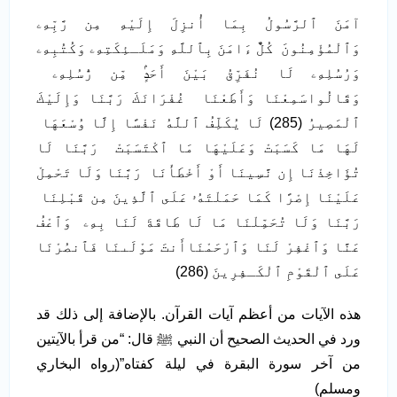
آمَنَ ٱلرَّسُولُ بِمَا أُنزِلَ إِلَيْهِ مِن رَّبِّهِۦ
وَٱلْمُؤْمِنُونَ كُلٌّ ءَامَنَ بِٱللَّهِ وَمَلَـئِكَتِهِۦ وَكُتُبِهِۦ
وَرُسُلِهِۦ لَا نُفَرِّقُ بَيْنَ أَحَدٍۢ مِّن رُّسُلِهِۦ
وَقَالُواسَمِعْنَا وَأَطَعْنَا غُفْرَانَكَ رَبَّنَا وَإِلَيْكَ
ٱلْمَصِيرُ (285) لَا يُكَلِّفُ ٱللَّهُ نَفْسًا إِلَّا وُسْعَهَا
لَهَا مَا كَسَبَتْ وَعَلَيْهَا مَا ٱكْتَسَبَتْ رَبَّنَا لَا
تُؤَاخِذْنَا إِن نَّسِينَا أَوْ أَخْطَأْنَا رَبَّنَا وَلَا تَحْمِلْ
عَلَيْنَا إِصْرًا كَمَا حَمَلْتَهُۥ عَلَى ٱلَّذِينَ مِن قَبْلِنَا
رَبَّنَا وَلَا تُحَمِّلْنَا مَا لَا طَاقَةَ لَنَا بِهِۦ وَٱعْفُ
عَنَّا وَٱغْفِرْ لَنَا وَٱرْحَمْنَاأَنتَ مَوْلَىنَا فَٱنصُرْنَا
عَلَى ٱلْقَوْمِ ٱلْكَـفِرِينَ (286)
هذه الآيات من أعظم آيات القرآن. بالإضافة إلى ذلك قد
ورد في الحديث الصحيح أن النبي ﷺ قال: “من قرأ بالآيتين
من آخر سورة البقرة في ليلة كفتاه”(رواه البخاري
ومسلم)