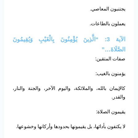
يجتنبون المعاصي.
يعملون بالطاعات.
الآية 3: “الَّذِينَ يُؤْمِنُونَ بِالْغَيْبِ وَيُقِيمُونَ
الصَّلَاةَ…”
صفات المتقين:
يؤمنون بالغيب:
كالإيمان بالله، والملائكة، واليوم الآخر، والجنة والنار،
والقدر.
يقيمون الصلاة:
لا يكتفون بأدائها، بل يقيمونها بحدودها وأركانها وخشوعها.