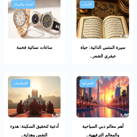
الأدبيات
العناية والجمال
سيرة المتنبي الذاتية: حياة
ساعات نسائية فخمة
عبقري الشعر..
الجغرافيا
الإسلاميات
أهم معالم دبي السياحية
أدعية لتحقيق السكينة: هدوء
والمعالم الترفيهية..
النفس وهداية..