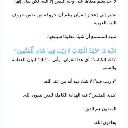
لا أحد يعلم معناها على وجه اليقين إلا الله، لكن يقال إنها:
تشير إلى إعجاز القرآن رغم أن حروفه من نفس حروف
اللغة العربية.
تنبيه للمستمع أن شيئًا عظيمًا سيتبعها.
الآية 2: “ذَٰلِكَ الْكِتَابُ لَا رَيْبَ فِيهِ ۛ هُدًى لِّلْمُتَّقِينَ”
“ذلك الكتاب”: أي هذا القرآن، وأتى بـ”ذلك” لبيان العظمة
والسمو.
“لا ريب فيه”: لا شك فيه أنه من عند الله.
“هدى للمتقين”: فيه الهداية الكاملة للذين يتقون الله.
المتقون هم الذين:
يخافون الله.