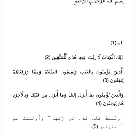
بِسْمِ اللَّهِ الرَّحْمَـنِ الرَّحِيمِ
الم (1)
ذَلِكَ الْكِتَابُ لَا رَيْبَ فِيهِ ۛ هُدًى لِّلْمُتَّقِينَ (2)
الَّذِينَ يُؤْمِنُونَ بِالْغَيْبِ وَيُقِيمُونَ الصَّلَاةَ وَمِمَّا رَزَقْنَاهُمْ
يُنفِقُونَ (3)
وَالَّذِينَ يُؤْمِنُونَ بِمَا أُنزِلَ إِلَيْكَ وَمَا أُنزِلَ مِن قَبْلِكَ وَبِالْآخِرَةِ
هُمْ يُوقِنُونَ (4)
أُولَـئِكَ عَلَى هُدًى مِّن رَّبِّهِمْ ۖ وَأُولَـئِكَ هُمُ
ٱلْمُفْلِحُونَ (5).