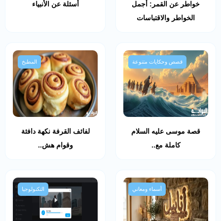
خواطر عن القمر: أجمل
أسئلة عن الأنبياء
الخواطر والاقتباسات
قصص وحكايات متنوعة
المطبخ
قصة موسى عليه السلام
لفائف القرفة نكهة دافئة
كاملة مع..
وقوام هش..
أسماء ومعاني
التكنولوجيا