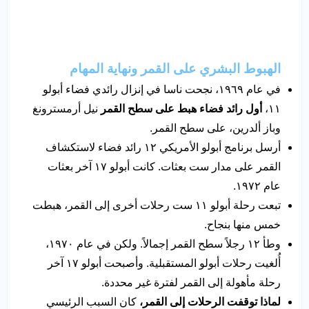
الهبوط البشري على القمر ونهاية المهام
في عام ١٩٦٩، نجحت ناسا في إنزال رائدي فضاء أبولو
١١،
أول رائد فضاء هبط على سطح القمر
نيل أرمسترونغ
وباز ألدرين، على سطح القمر.
أرسل برنامج أبولو الأمريكي ١٢ رائد فضاء لاستكشاف
القمر على مدار ست بعثات. كانت أبولو ١٧ آخر بعثات
عام ١٩٧٢.
تبعت رحلة أبولو ١١ ست رحلات أخرى إلى القمر، هبطت
خمس منها بنجاح.
وطأ ١٢ رجلاً سطح القمر إجمالاً. ولكن في عام ١٩٧٠،
أُلغيت رحلات أبولو المستقبلية. وأصبحت أبولو ١٧ آخر
رحلة مأهولة إلى القمر لفترة غير محددة.
لماذا توقفت الرحلات إلى القمر،
كان السبب الرئيسي