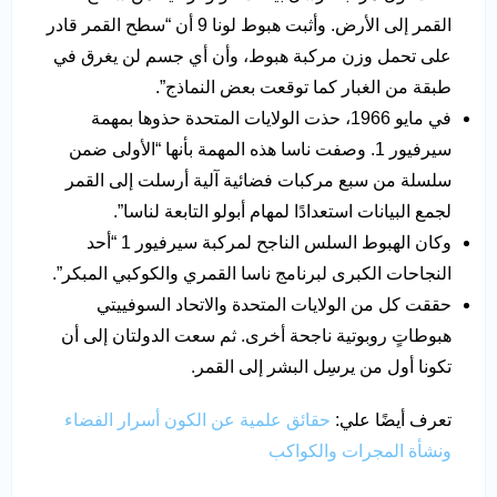
القمر إلى الأرض. وأثبت هبوط لونا 9 أن “سطح القمر قادر
على تحمل وزن مركبة هبوط، وأن أي جسم لن يغرق في
طبقة من الغبار كما توقعت بعض النماذج”.
في مايو 1966، حذت الولايات المتحدة حذوها بمهمة
سيرفيور 1. وصفت ناسا هذه المهمة بأنها “الأولى ضمن
سلسلة من سبع مركبات فضائية آلية أرسلت إلى القمر
لجمع البيانات استعدادًا لمهام أبولو التابعة لناسا”.
وكان الهبوط السلس الناجح لمركبة سيرفيور 1 “أحد
النجاحات الكبرى لبرنامج ناسا القمري والكوكبي المبكر”.
حققت كل من الولايات المتحدة والاتحاد السوفييتي
هبوطاتٍ روبوتية ناجحة أخرى. ثم سعت الدولتان إلى أن
تكونا أول من يرسِل البشر إلى القمر.
تعرف أيضًا علي:
حقائق علمية عن الكون أسرار الفضاء
ونشأة المجرات والكواكب