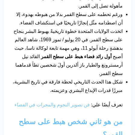
مأهولة تصل إلى القمر.
ورغم تحطمه على سطح القمر بدلا من هبوطه بهدوء، إلا
أن اصطدامه مثّل إنجازًا تاريخيًا في استكشاف الفضاء.
اتخذت الولايات المتحدة خطوة تاريخيةً بهبوط البشر بنجاح
على سطح القمر. في 20 يوليو / تموز 1969، شاهد العالم
بدهشةٍ رحلة أبولو 11، وهي مهمة تابعة لوكالة ناسا، حيث
أصبح
أول رائد فضاء هبط على سطح القمر
القائد نيل
أرمسترونغ والطيار باز ألدرين أولَ شخصين تطأ قدماهما
سطح القمر.
شكل هذا الحدث التاريخي لحظة فارقة في تاريخ البشرية،
مبرزًا قدرات الإبداع البشري وعزيمته.
تعرف أيضًا علي:
فن تصوير النجوم والمجرات في الفضاء
من هو ثاني شخص هبط على سطح
القمر؟