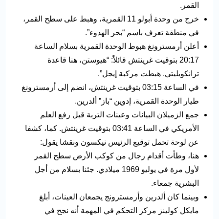
القمر.
خرج من وحدة أبولو 11 القمرية، وهبط على سطح القمر،
في منطقة تعرف باسم “بحر الهدوء”.
أعلن أرمسترونغ هبوط الوحدة القمرية بسلام الساعة
20:17 بتوقيت غرينتش قائلاً: “هيوستن، هنا قاعدة
ترانكويليتي. هبطت مركبة إيجل”.
في الساعة 03:15 بتوقيت غرينتش، انضم إلى أرمسترونغ
طيار الوحدة القمرية، إدوين “باز” ​​ألدرين.
جمع الزميلان البيانات وعينات التربة قبل رفع العلم
الأمريكي في الساعة 03:41 بتوقيت غرينتش. كما، كشفا
عن لوحة تحمل توقيع الرئيس نيكسون ونقشا يقول:
هنا، وطأت أقدام رجال من كوكب الأرض سطح القمر
لأول مرة في يوليو 1969 ميلادي. جئنا بسلام من أجل
البشرية جمعاء.
وبينما كان ألدرين وأرمسترونج يجمعان العينات، أبلغ
مايكل كولينز مركز التحكم في المهمة أنه نجح في