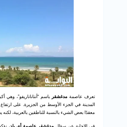
تعرف عاصمة
مدغشقر
باسم “أنتاناناريفو”، وهي أك
معقدًا بعض الشيء بالنسبة للناطقين بالعربية، لكنه يختص
في الإجابة عن سؤال
مدغشقر عاصمة أي بلد
، نؤكد