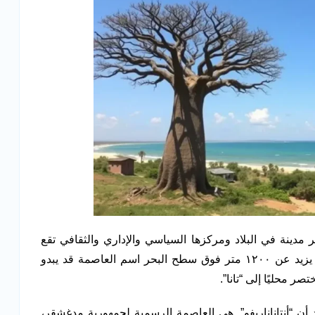
بر مدينة في البلاد ومركزها السياسي والإداري والثقافي تقع
المدينة في الجزء الأوسط من الجزيرة. على ارتفاع يزيد عن ١٢٠٠ متر فوق سطح البحر اسم العاصمة قد يبدو
ر محليًا إلى “تانا”.
 أن “أنتاناناريفو”. هي العاصمة الرسمية لجمهورية مدغشقر،