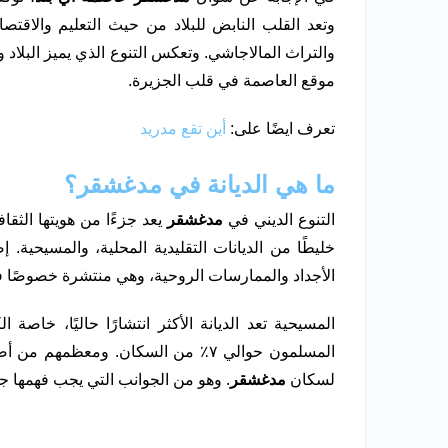
وتعد القلب النابض للبلاد من حيث التعليم والاقتصا
والتراث المالاجاشي. وتعكس التنوع الذي يميز البلاد وه
موقع العاصمة في قلب الجزيرة.
تعرف ايضًا على:
أين تقع مدريد
ما هي الديانة في مدغشقر؟
التنوع الديني في
مدغشقر
يعد جزءًا من هويتها الثقاف
خليطًا من الديانات التقليدية المحلية، والمسيحية. إ
الأجداد والممارسات الروحية، وهي منتشرة خصوصًا في
المسيحية تعد الديانة الأكثر انتشارًا حاليًا، خاصة ال
المسلمون حوالي ٧٪ من السكان. ومعظمه
لسكان
مدغشقر
. وهو من الجوانب التي يجب فهمها جي