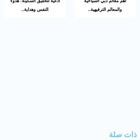
أهم معالم دبي السياحية
أدعية لتحقيق السكينة: هدوء
والمعالم الترفيهية..
النفس وهداية..
ذات صلة