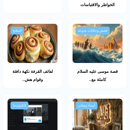
الخواطر والاقتباسات
قصص وحكايات متنوعة
المطبخ
قصة موسى عليه السلام
لفائف القرفة نكهة دافئة
كاملة مع..
وقوام هش..
أسماء ومعاني
التكنولوجيا