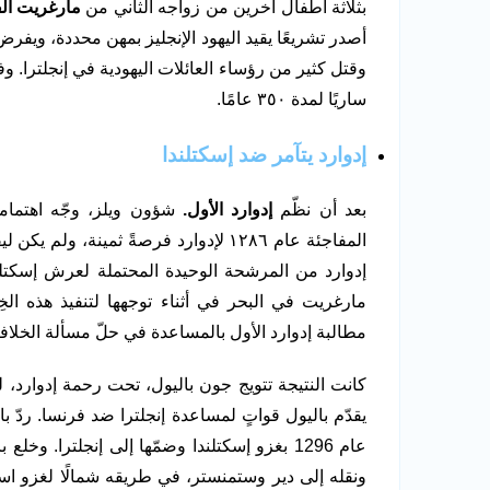
بثلاثة أطفال آخرين من زواجه الثاني من
مارغريت الف
أصدر تشريعًا يقيد اليهود الإنجليز بمهن محددة، ويفر
ساريًا لمدة ٣٥٠ عامًا.
إدوارد يتآمر ضد إسكتلندا
بعد أن نظّم
إدوارد الأول.
شؤون ويلز، وجّه اهتمامه
المفاجئة عام ١٢٨٦ لإدوارد فرصةً ثمينة،
إدوارد من المرشحة الوحيدة المحتملة لعرش إسكتلن
مارغريت في البحر في أثناء توجهها لتنفيذ هذه الخِ
مطالبة إدوارد الأول بالمساعدة في حلّ مسألة الخلاف
يقدّم باليول قواتٍ لمساعدة إنجلترا ضد فرنسا. ردّ ب
عام 1296 بغزو إسكتلندا وضمّها إلى إنجلترا
ونقله إلى دير وستمنستر، في طريقه شمالًا لغزو ا