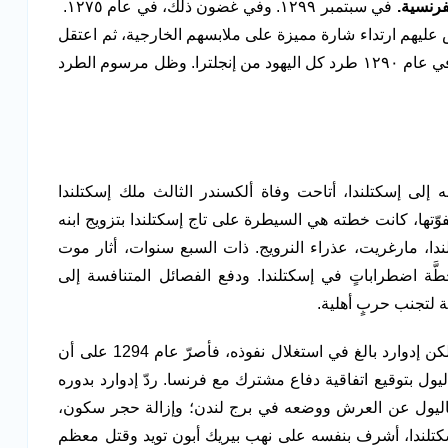
رنسية.
في سبتمبر ١٢٩٩. وفي غضون ذلك، في عام ١٢٧٥.
ض عليهم ارتداء شارة مميزة على ملابسهم الخارجية، ثم اعتقل
وقتل كثير من رؤساء العائلات اليهودية في إنجلترا. وفي عام ١٢٩٠ طرد كل اليهود من إنجلترا. وظل مرسوم الطرد
 إلى إسكتلندا، أتاحت وفاة ألكسندر الثالث ملك إسكتلندا
 ولم يكن ليفوّتها، كانت خطته هي السيطرة على تاج إسكتلندا بتزويج ابنه
دا، مارغريت، عذراء النرويج. ذات السبع سنوات، أثار موت
طَّة اضطراباتٍ في إسكتلندا. ودفع الفصائل المتنافسة إلى
ة لتجنب حربٍ أهلية.
كانت النتيجة تتويج جون باليول، تحت رحمة إدوارد، لكن إدوارد بالغ في استغلال نفوذه، فأصرّ عام 1294 على أن
اليول بتوقيع اتفاقية دفاع مشترك مع فرنسا. ردّ إدوارد بدوره
. وخلع باليول عن العرش ووضعه في برج لندن؛ وإزالة حجر سكون،
سكتلندا، أشرف بنفسه على نهب بيريك أبون تويد وقتل معظم