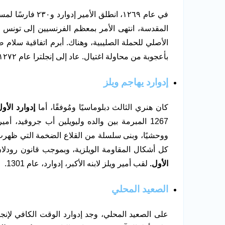
في عام ١٢٦٩، انط
المقدسة، انتهى الأمر بمعظم الفرنسيين إلى تونس ب
الأصلي للحملة الصليبية، وهناك. أبرم اتفاقية سلا
بأعجوبة من محاولة اغتيال. عاد إلى إنجلترا عام ١٢٧٢، في الوقت المناسب تمامًا لخلافة والده ملكًا على إنجلترا.
إدوارد يهاجم ويلز
كان هنري الثالث دبلوماسيًا ومُوفقًا، أما
إدوارد الأول
1267 المبرمة بين والده وليويلين أب جروفيد، أمي
كل أشكال المقاومة الويلزية، وبموجب قانون رودلان
الأول.
لقب أمير ويلز لابنه الأكبر، إدوارد، عام 1301.
الصعيد المحلي