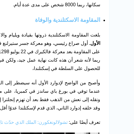
سكانها، ربما 8000 شخص على مدى عدة أيام.
المقاومة الاسكتلندية والوفاة
بلغت المقاومة الاسكتلندية ذروتها بقيادة ويليام و
الأول.
للحصول على السلطة في إسكتلندا،
عندما توفي في بورغ باي ساندز في كمبريا، على م
ونقله إلى نعش من الذهب فقط بعد أن تهزم إنجلترا إس
وقد خلفه إدوارد الثاني، الذي قدم لإسكتلندا عدوًا أقل
تعرف أيضًا على:
تشولالونغكورن: الملك الذي حدّث تا