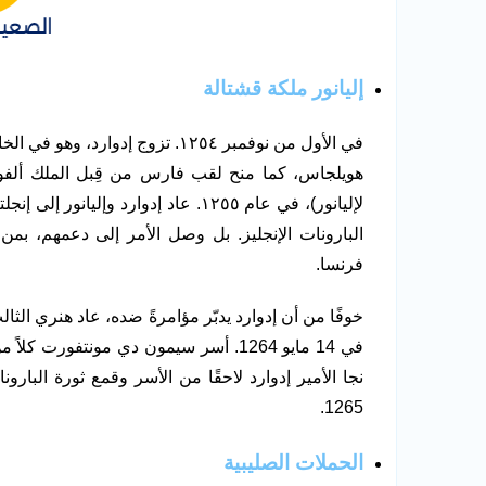
إليانور ملكة قشتالة
في الأول من نوفمبر ١٢٥٤. تزوج إدوارد، وهو في الخامسة عشرة من عمره، من
هويلجاس، كما منح لقب فارس من قِبل الملك ألفون
لإليانور)، في عام ١٢٥٥. عاد إدوارد 
البارونات الإنجليز. بل وصل الأمر إلى دعمهم، ب
فرنسا.
خوفًا من أن إدوارد يدبّر مؤامرةً ضده، عاد هنري الثال
في 14 مايو 1264. أسر سيمون دي مونتفورت
1265.
الحملات الصليبية