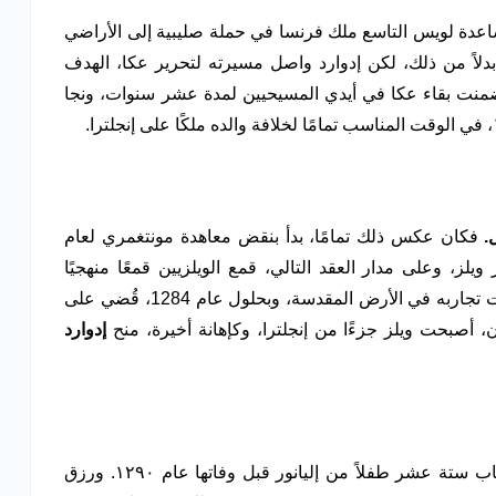
لق الأمير إدوارد و٢٣٠ فارسًا لمساعدة لويس التاسع ملك فرنسا في حملة صليبية إلى الأراضي
دلاً من ذلك، لكن إدوارد واصل مسيرته لتحرير عكا، الهدف
م ضمنت بقاء عكا في أيدي المسيحيين لمدة عشر سنوات، ونجا
.
فكان عكس ذلك تمامًا، بدأ بنقض معاهدة مونتغمري لعام
ر ويلز، وعلى مدار العقد التالي، قمع الويلزيين قمعًا منهجيًا
ووحشيًا، وبنى سلسلة من القلاع الضخمة التي ظهرت تجاربه في الأرض المقدسة، وبحلول عام 1284، قُضي على
، أصبحت ويلز جزءًا من إنجلترا، وكإهانة أخيرة، منح
إدوارد
على الصعيد المحلي، وجد إدوارد الوقت الكافي لإنجاب ستة عشر طفلاً من إليانور قبل وفاتها عام ١٢٩٠. ورزق