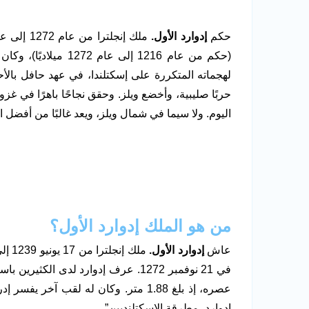
حكم
إدوارد الأول.
(حكم من عام 1216 إلى 
لهجماته المتكررة على إسكتلندا، في عهد حافل بال
حربًا صليبية، وأخضع ويلز. وحقق نجاحًا باهرًا في غزو 
اليوم. ولا سيما في شمال ويلز، ويعد غالبًا من أفضل 
من هو الملك إدوارد الأول؟
عاش
إدوارد الأول.
في 21 نوفمبر 1272. عرف إدوارد لدى ا
عصره، إذ بلغ 1.88 متر. وكان له لقب آ
إدوارد، مطرقة الاسكتلنديين”.