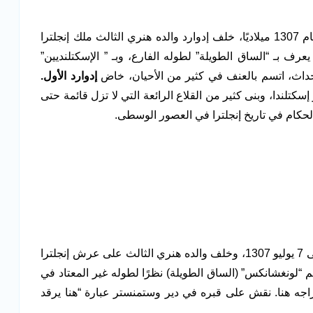
ملك إنجلترا من عام 1272 إلى عام 1307 ميلاديًا، خلف إدوارد والده هنري الثالث ملك إنجلترا
عام 1272 ميلاديًا)، وكان يعرف بـ “الساق الطويلة” لطوله الفارع، وبـ ” الإسكتلنديين”
أحداث، اتسم بالعنف في كثير من الأحيان، خاض
إدوارد الأول.
إسكتلندا، وبنى كثير من القلاع الرائعة التي لا تزل قائمة حتى
الحكام في تاريخ إنجلترا في العصور الوسطى.
ملك إنجلترا من 17 يونيو 1239 إلى 7 يوليو 1307، وخلف والده هنري الثالث على عرش إنجلترا
لكثيرين باسم “لونغشانكس” (الساق الطويلة) نظرًا لطوله غير المعتاد في
خر يفسر إدراجه هنا. نقش على قبره في دير وستمنستر عبارة “هنا يرقد