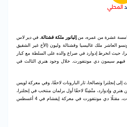
إليانور ملكة قشتالة.
في دير لاس
سو العاشر ملك غاليسيا وقشتالة وليون (الأخ غير الشقيق
وإليانور إلى إنجلترا، حيث انخرط إدوارد في صراع والده على السلطة مع كبار
من فيهم سيمون دي مونتفورت. خلال وجود هنري الثالث في
ث إلى إنجلترا وتصالحا، ثار البارونات لاحقًا، وفي معركة لويس
 كلاً من هنري وإدوارد، منْشِئًا لاحقًا أول برلمان منتخب في إنجلترا،
نجا الأمير إدوارد لاحقًا من الأسر وقمع ثورة البارونات، مقتلًا دي مونتفورت في معركة إيفشام في 4 أغسطس