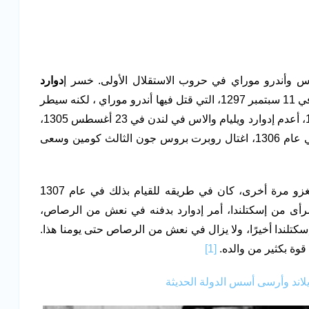
الاس وأندرو موراي في حروب الاستقلال الأولى. خسر إ
دوارد
أول صراع رئيسي، وهو معركة جسر ستيرلنغ في 11 سبتمبر 1297، التي قتل فيها أندرو موراي ، لكنه سيطر
على المقاومة بعد معركة فالكيرك في 22 يوليو 1298، أعدم إدوارد ويليام والاس في لندن في 23 أغسطس 1305،
ربما لأنه شعر أن هذه كانت نهاية عمل جيد، ولكن في عام 1306، اغتال روبرت بروس جون الثالث كومين وسعى
وأصبح من الواضح لإدوارد الأول أنه سيضطر إلى الغزو مرة أخرى، كان في طريقه للقيام بذلك في عام 1307
رأى من إسكتلندا، أمر إدوارد بدفنه في نعش من الرصاص،
كتلندا أخيرًا، ولا يزال في نعش من الرصاص حتى يومنا هذا.
 قوة بكثير من والده.
[1]
يلاند وأرسى أسس الدولة الحديثة