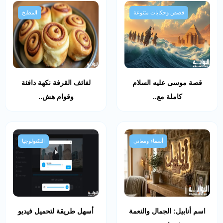
قصص وحكايات متنوعة
المطبخ
قصة موسى عليه السلام
لفائف القرفة نكهة دافئة
كاملة مع..
وقوام هش..
أسماء ومعاني
التكنولوجيا
اسم أنابيل: الجمال والنعمة
أسهل طريقة لتحميل فيديو