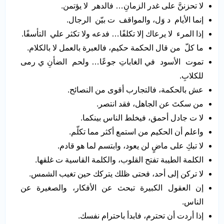
لا تحزننَّ على غدر الزمانِ… فالدهر لا يؤتمن.
إنما الأيام د وَل، والمواقف ت بيّن الرجال.
إذا المرء لا يرعاك إلا تكلفًا… فدعه ولا تكثر علي التأسفًا.
ما كلّ من قال الحكمة حكيم، فالعبرة بالعمل لا بالكلام.
تموت الأسود في الغاباتِ جوعًا… ولحم الضأنِ ي رمى
للكلابِ.
عش بالحكمة، فالتجارب أقوى من النصائح.
من سكتَ عن الجاهل، فقد انتصر.
لا ت جادل أحمق، فيخلط الناس بينكما.
واعلم أن الحكيم من استمع أكثر مما تكلّم.
لا تبكِ على ماضٍ لن يعود، وابتسم لما هو قادم.
الكلمة الطيبة تفتح القلوب، والكلمة القاسية ت غلقها.
لا تركن إلى أحد، فحتى ظلك يتركك حين تغيب الشمس.
إن العقول الكبيرة تبحث عن الأفكار، والصغيرة عن
الناس.
إذا أردت أن تحترم، فابدأ باحترام نفسك.