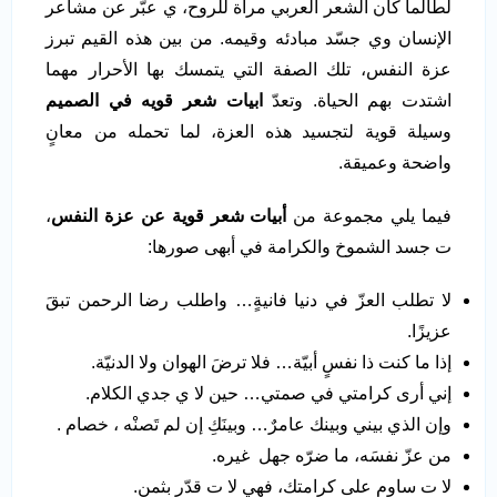
لطالما كان الشعر العربي مرآة للروح، ي عبّر عن مشاعر
الإنسان وي جسّد مبادئه وقيمه. من بين هذه القيم تبرز
عزة النفس، تلك الصفة التي يتمسك بها الأحرار مهما
اشتدت بهم الحياة. وتعدّ
ابيات شعر قويه في الصميم
وسيلة قوية لتجسيد هذه العزة، لما تحمله من معانٍ
واضحة وعميقة.
فيما يلي مجموعة من
أبيات شعر قوية عن عزة النفس
،
ت جسد الشموخ والكرامة في أبهى صورها:
لا تطلب العزّ في دنيا فانيةٍ… واطلب رضا الرحمن تبقَ
عزيزًا.
إذا ما كنت ذا نفسٍ أبيّة… فلا ترضَ الهوان ولا الدنيّة.
إني أرى كرامتي في صمتي… حين لا ي جدي الكلام.
وإن الذي بيني وبينك عامرٌ… وبينَكِ إن لم تَصنْه ، خصام .
من عزّ نفسَه، ما ضرّه جهل غيره.
لا ت ساوم على كرامتك، فهي لا ت قدّر بثمن.