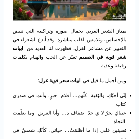
يمتاز الشعر العربي بجمال صوره وتراكيبه التي تنبض
بالإحساس، وتلامس القلب مباشرة. وقد أبدع الشعراء في
التعبير عن مشاعر الغزل، فظهرت لنا العديد من
ابيات
شعر قويه في الصميم
تعبّر عن الحب والهيام بكلمات
رقيقة وعذبة.
ومن أجمل ما قيل في
ابيات شعر قوية غزل
:
إنّي أحبّكِ، والبَقية كلّهم… أقلام حبرٍ، وأنتِ في صدري
كتاب
عيناكِ بحرٌ لا ي حدّ ضفاف ه… وأنا الغريق وما تعلّمت
النجاة
تضيئين قلبي إذا ما أظلمَتْ… حياتي، كأنّكِ شمسٌ في
دجى