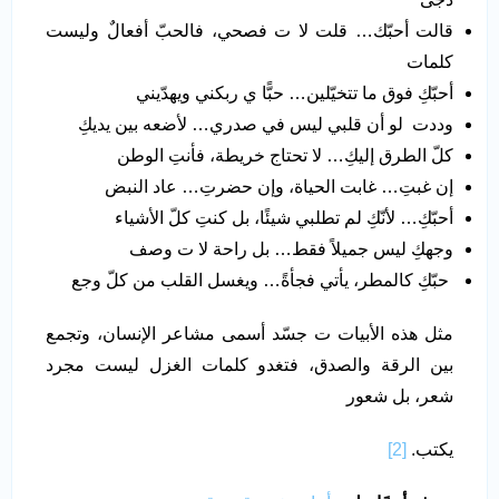
قالت أحبّك… قلت لا ت فصحي، فالحبّ أفعالٌ وليست
كلمات
أحبّكِ فوق ما تتخيّلين… حبًّا ي ربكني ويهدّيني
وددت لو أن قلبي ليس في صدري… لأضعه بين يديكِ
كلّ الطرق إليكِ… لا تحتاج خريطة، فأنتِ الوطن
إن غبتِ… غابت الحياة، وإن حضرتِ… عاد النبض
أحبّكِ… لأنّكِ لم تطلبي شيئًا، بل كنتِ كلّ الأشياء
وجهكِ ليس جميلاً فقط… بل راحة لا ت وصف
حبّكِ كالمطر، يأتي فجأةً… ويغسل القلب من كلّ وجع
مثل هذه الأبيات ت جسّد أسمى مشاعر الإنسان، وتجمع
بين الرقة والصدق، فتغدو كلمات الغزل ليست مجرد
شعر، بل شعور
يكتب.
[2]