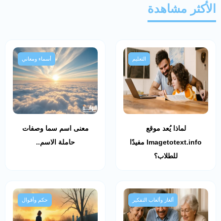
الأكثر مشاهدة
التعليم
أسماء ومعاني
لماذا يُعد موقع
معنى اسم سما وصفات
Imagetotext.info مفيدًا
حاملة الاسم..
للطلاب؟
ألغاز وألعاب التفكير
حكم وأقوال