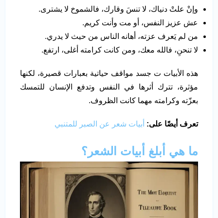
وإنْ علتْ دنياك، لا تنسَ وقارك، فالشموخ لا يشترى.
عش عزيز النفس، أو مت وأنت كريم.
من لم يَعرف عزته، أهانه الناس من حيث لا يدري.
لا تنحنِ، فالله معك، ومن كانت كرامته أغلى، ارتفع.
هذه الأبيات ت جسد مواقف حياتية بعبارات قصيرة، لكنها
مؤثرة، تترك أثرها في النفس وتدفع الإنسان للتمسك
بعزّته وكرامته مهما كانت الظروف.
تعرف أيضًا على:
أبيات شعر عن الصبر للمتنبي
ما هي أبلغ أبيات الشعر؟