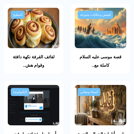
قصص وحكايات متنوعة
المطبخ
قصة موسى عليه السلام
لفائف القرفة نكهة دافئة
كاملة مع..
وقوام هش..
أسماء ومعاني
التكنولوجيا
اسم أنابيل: الجمال والنعمة
أسهل طريقة لتحميل فيديو