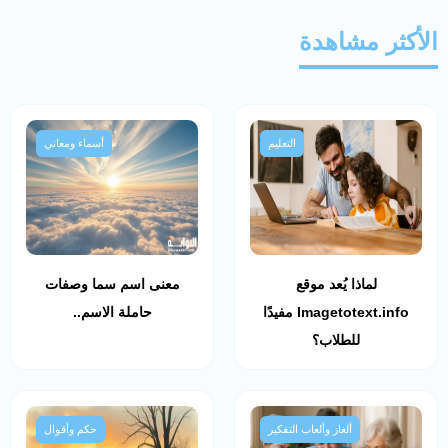
الأكثر مشاهدة
التعليم
أسماء ومعاني
لماذا يُعد موقع
معنى اسم سما وصفات
Imagetotext.info مفيدًا
حاملة الاسم..
للطلاب؟
ألغاز وألعاب التفكير
حكم وأقوال