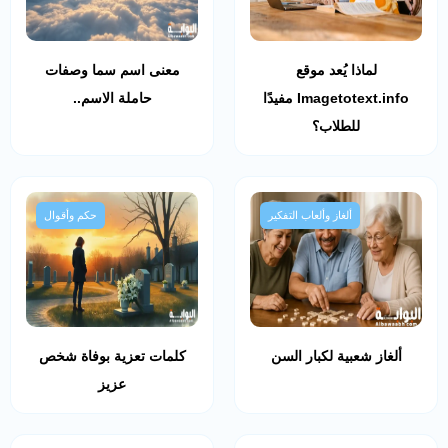
لماذا يُعد موقع
معنى اسم سما وصفات
Imagetotext.info مفيدًا
حاملة الاسم..
للطلاب؟
ألغاز وألعاب التفكير
حكم وأقوال
ألغاز شعبية لكبار السن
كلمات تعزية بوفاة شخص
عزيز