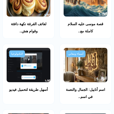
قصة موسى عليه السلام
لفائف القرفة نكهة دافئة
كاملة مع..
وقوام هش..
أسماء ومعاني
التكنولوجيا
اسم أنابيل: الجمال والنعمة
أسهل طريقة لتحميل فيديو
في اسم..