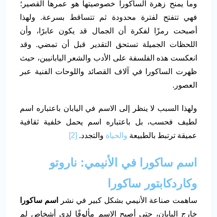
وما يمنح زهرة الساكورا خصوصيتها هو عمرها القصير؛
فهي تتفتح لفترة محدودة ثم تتساقط بسرعة. ولهذا
أصبحت رمزًا لفكرة أن الجمال قد يكون عابرًا، وأن
اللحظات الجميلة تستحق التقدير قبل أن تمضي. وقد
انعكست هذه الفلسفة على الأدب والشعر اليابانيين، حيث
ظهرت الساكورا في آلاف القصائد واللوحات الفنية عبر
العصور.
ولهذا السبب لا ينظر إلى الاسم في اليابان باعتباره اسم
لطيف فحسب، بل باعتباره اسم يحمل خلفية ثقافية
عميقة ترتبط بالطبيعة
والحياة
والتجدد.
[2]
اسم ساكورا في الأنيمي: ناروتو
وكاردكابتور ساكورا
ساهمت صناعة الأنيمي بشكل كبير في نشر
اسم ساكورا
خارج اليابان، حتى أصبح الاسم مألوفًا لدى أشخاص لم