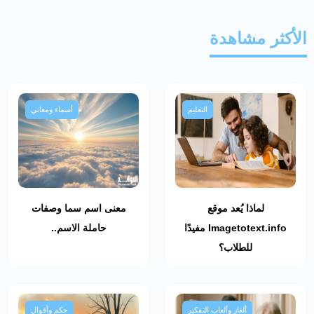
الأكثر مشاهدة
التعليم
أسماء ومعاني
لماذا يُعد موقع
معنى اسم سما وصفات
Imagetotext.info مفيدًا
حاملة الاسم..
للطلاب؟
ألغاز وألعاب التفكير
حكم وأقوال