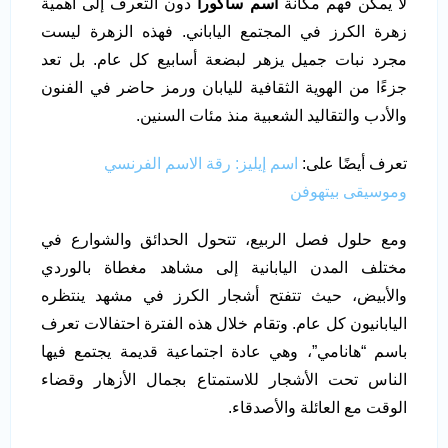
لا يمكن فهم مكانة
اسم ساكورا
دون التعرف إلى أهمية
زهرة الكرز في المجتمع الياباني. فهذه الزهرة ليست
مجرد نبات جميل يزهر لبضعة أسابيع كل عام. بل تعد
جزءًا من الهوية الثقافية لليابان ورمز حاضر في الفنون
والأدب والتقاليد الشعبية منذ مئات السنين.
تعرف أيضًا على:
اسم إيليز: رقة الاسم الفرنسي
وموسيقى بيتهوفن
ومع حلول فصل الربيع، تتحول الحدائق والشوارع في
مختلف المدن اليابانية إلى مشاهد مغطاة بالوردي
والأبيض، حيث تتفتح أشجار الكرز في مشهد ينتظره
اليابانيون كل عام. وتقام خلال هذه الفترة احتفالات تعرف
باسم “هانامي”، وهي عادة اجتماعية قديمة يجتمع فيها
الناس تحت الأشجار للاستمتاع بجمال الأزهار وقضاء
الوقت مع العائلة والأصدقاء.