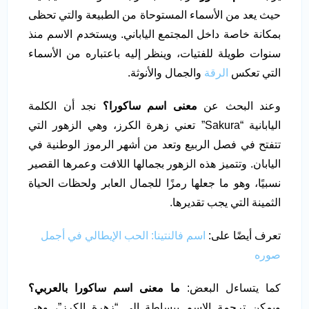
حيث يعد من الأسماء المستوحاة من الطبيعة والتي تحظى
بمكانة خاصة داخل المجتمع الياباني. ويستخدم الاسم منذ
سنوات طويلة للفتيات، وينظر إليه باعتباره من الأسماء
التي تعكس
الرقة
والجمال والأنوثة.
وعند البحث عن
معنى اسم ساكورا؟
نجد أن الكلمة
اليابانية “Sakura” تعني زهرة الكرز، وهي الزهور التي
تتفتح في فصل الربيع وتعد من أشهر الرموز الوطنية في
اليابان. وتتميز هذه الزهور بجمالها اللافت وعمرها القصير
نسبيًا، وهو ما جعلها رمزًا للجمال العابر ولحظات الحياة
الثمينة التي يجب تقديرها.
تعرف أيضًا على:
اسم فالنتينا: الحب الإيطالي في أجمل
صوره
كما يتساءل البعض:
ما معنى اسم ساكورا بالعربي؟
ويمكن ترجمة الاسم ببساطة إلى “زهرة الكرز”، وهي