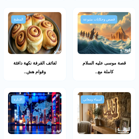
قصص وحكايات متنوعة
المطبخ
قصة موسى عليه السلام
لفائف القرفة نكهة دافئة
كاملة مع..
وقوام هش..
أسماء ومعاني
الإدارة