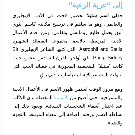
إلى “عربة الرغبة”
حظي
اسم ستيلا
بحضور لافت في الأدب الإنجليزي
والعالمي، وهو ما ساهم في ترسيخ مكانته كاسم أنثوي
أنيق يحمل طابع رومانسي وثقافي. ومن أقدم الأعمال
الأدبية المرتبطة بالاسم مجموعة القصائد الشهيرة
Astrophil and Stella التي كتبها الشاعر الإنجليزي Sir
Philip Sidney في أواخر القرن السادس عشر، حيث
كانت “ستيلا” الشخصية المحورية في قصائد الحب التي
تناولت المشاعر الإنسانية بأسلوب أدبي راقٍ.
ومع مرور الوقت استمر ظهور الاسم في الأعمال الأدبية
والمسرحية، حتى أصبح من
الأسماء
المفضلة لدى الكتّاب
عند اختيار أسماء الشخصيات النسائية. ويعود ذلك إلى
بساطة الاسم ورقته، إضافة إلى معناه المرتبط بالنجوم
والضياء.