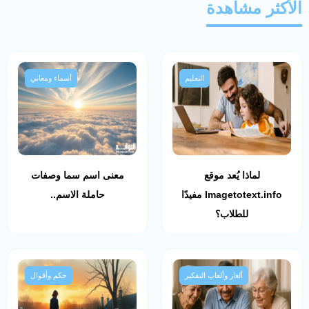
الأكثر مشاهدة
التعليم
أسماء ومعاني
لماذا يُعد موقع
معنى اسم سما وصفات
Imagetotext.info مفيدًا
حاملة الاسم..
للطلاب؟
ألغاز وألعاب التفكير
حكم وأقوال