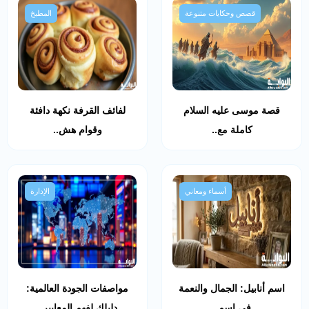
قصص وحكايات متنوعة
المطبخ
قصة موسى عليه السلام
لفائف القرفة نكهة دافئة
كاملة مع..
وقوام هش..
أسماء ومعاني
الإدارة
اسم أنابيل: الجمال والنعمة
مواصفات الجودة العالمية:
في اسم..
دليلك لفهم المعايير..