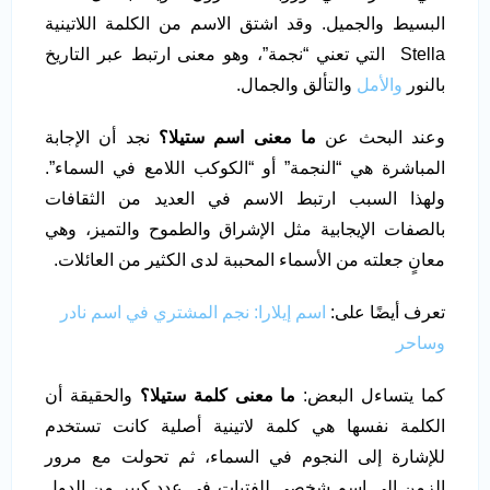
البسيط والجميل. وقد اشتق الاسم من الكلمة اللاتينية
Stella التي تعني “نجمة”، وهو معنى ارتبط عبر التاريخ
بالنور
والأمل
والتألق والجمال.
وعند البحث عن
ما معنى اسم ستيلا؟
نجد أن الإجابة
المباشرة هي “النجمة” أو “الكوكب اللامع في السماء”.
ولهذا السبب ارتبط الاسم في العديد من الثقافات
بالصفات الإيجابية مثل الإشراق والطموح والتميز، وهي
معانٍ جعلته من الأسماء المحببة لدى الكثير من العائلات.
تعرف أيضًا على:
اسم إيلارا: نجم المشتري في اسم نادر
وساحر
كما يتساءل البعض:
ما معنى كلمة ستيلا؟
والحقيقة أن
الكلمة نفسها هي كلمة لاتينية أصلية كانت تستخدم
للإشارة إلى النجوم في السماء، ثم تحولت مع مرور
الزمن إلى اسم شخصي للفتيات في عدد كبير من الدول