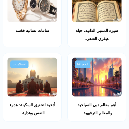
سيرة المتنبي الذاتية: حياة
ساعات نسائية فخمة
عبقري الشعر..
الجغرافيا
الإسلاميات
أهم معالم دبي السياحية
أدعية لتحقيق السكينة: هدوء
والمعالم الترفيهية..
النفس وهداية..