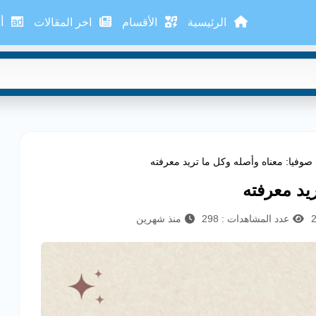
الرئيسية
الأقسام
اخر المقالات
أع
صوفيا: معناه وأصله وكل ما تريد معرفته
يد معرفته
عدد المشاهدات : 298
منذ شهرين