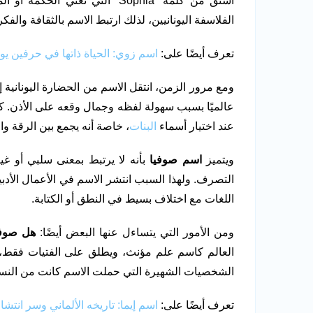
اشتق من كلمة “Sophia” التي تعن
الفلاسفة اليونانيين، لذلك ارتبط الاسم بالثقافة والفك
تعرف أيضًا على:
اسم زوي: الحياة ذاتها في حرفين يون
ومع مرور الزمن، انتقل الاسم من الحضارة اليونانية إ
عالميًا بسبب سهولة لفظه وجمال وقعه على الأذن. كما 
عند اختيار أسماء
البنات
، خاصة أنه يجمع بين الرقة و
ويتميز
اسم صوفيا
بأنه لا يرتبط بمعنى سلبي أو غ
التصرف. ولهذا السبب انتشر الاسم في الأعمال الأدبي
اللغات مع اختلاف بسيط في النطق أو الكتابة.
ومن الأمور التي يتساءل عنها البعض أيضًا:
هل صوفي
العالم كاسم علم مؤنث، ويطلق على الفتيات فقط، إذ
الشخصيات الشهيرة التي حملت الاسم كانت من النسا
تعرف أيضًا على:
اسم إيما: تاريخه الألماني وسر انتشا