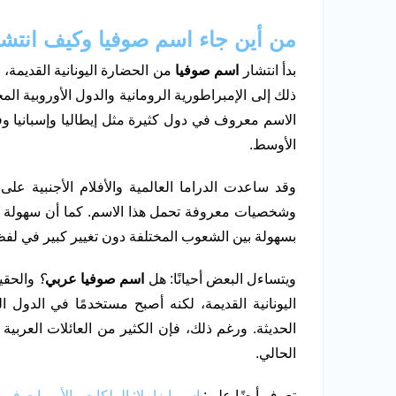
من أين جاء اسم صوفيا وكيف انتشر
بدأ انتشار
اسم صوفيا
من الحضارة اليونانية القديمة
ذلك إلى الإمبراطورية الرومانية والدول الأوروبية ال
الاسم معروف في دول كثيرة مثل إيطاليا وإسبانيا وف
الأوسط.
وقد ساعدت الدراما العالمية والأفلام الأجنبية ع
وشخصيات معروفة تحمل هذا الاسم. كما أن سهولة نط
بسهولة بين الشعوب المختلفة دون تغيير كبير في لفظه 
ويتساءل البعض أحيانًا: هل
اسم صوفيا عربي
؟
والحقيق
اليونانية القديمة، لكنه أصبح مستخدمًا في الدول الع
الحديثة. ورغم ذلك، فإن الكثير من العائلات العربية
الحالي.
تعرف أيضًا على:
اسم إيزابيلا: الملكات والأميرات ف