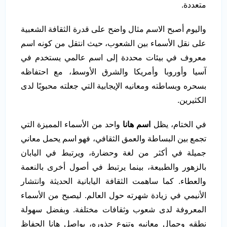
متعددة.
واليوم أصبح الاسم مثال واضح على قدرة الثقافة الشعبية
على نقل الأسماء بين الشعوب، حيث انتقل من كونه اسم
معروف في بيئات محددة إلى اسم عالمي يستخدم في
آسيا وأوروبا وأمريكا والشرق الأوسط، مع احتفاظه
بسحره وبساطته ومعانيه الإيجابية التي جعلته محبوبًا لدى
الكثيرين.
في الختام، يظل
اسم هانا
واحد من الأسماء المميزة التي
تجمع بين البساطة والعمق الثقافي، فهو اسم يحمل معاني
جميلة في أكثر من لغة وحضارة، ويرتبط في اليابان
بالزهور والطبيعة، بينما يرتبط في أصول أخرى بالنعمة
والعطاء. كما ساهمت الثقافة اليابانية الحديثة وانتشار
الأنيمي في زيادة شهرته حول العالم. ليصبح من الأسماء
المعروفة لدى شعوب وثقافات مختلفة. وبفضل سهولة
نطقه وجمال معانيه وتنوع جذوره، يواصل هانا الحفاظ