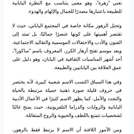
تعني “زهرة”، وهو معنى يتناسب مع النظرة اليابانية
للطبيعة باعتبارها مصدرًا للجمال والإلهام والهدوء.
وتحتل الزهور مكانة خاصة في المجتمع الياباني، حيث لا
تقتصر أهميتها على كونها عنصرًا جماليًا، بل تمتد إلى
الفنون والأدب والاحتفالات الموسمية والتقاليد الاجتماعية.
ويعد موسم تفتح أزهار الكرز، المعروف باسم “ساكورا”،
أحد أشهر المناسبات الثقافية في اليابان، وهو دليل على
عمق العلاقة بين اليابانيين والطبيعة.
وفي هذا السياق اكتسب الاسم شعبية كبيرة. لأنه يختصر
في حروف قليلة صورة ذهنية جميلة مرتبطة بالحياة
والتجدد والأمل. كما يظهر الاسم كثيرًا في الأعمال الأدبية
اليابانية والروايات والدراما التلفزيونية، حيث يمنح غالبًا
لشخصيات تتمتع باللطف والحيوية والروح المتفائلة.
ومن الأمور اللافتة أن الاسم لا يرتبط فقط بالزهور،