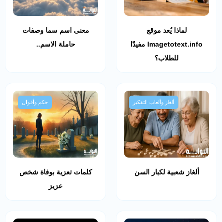
لماذا يُعد موقع
معنى اسم سما وصفات
Imagetotext.info مفيدًا
حاملة الاسم..
للطلاب؟
ألغاز وألعاب التفكير
حكم وأقوال
ألغاز شعبية لكبار السن
كلمات تعزية بوفاة شخص
عزيز