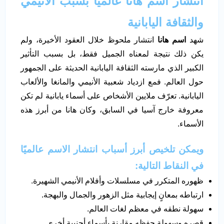
انتشار اسم هانا عالميًا بسبب الأنيمي
والثقافة اليابانية
شهد
اسم هانا
انتشار ملحوظ خلال العقود الأخيرة، ولم
يكن ذلك نتيجة لمعناه الجميل فقط، بل بسبب التأثير
الكبير الذي مارسته الثقافة اليابانية الحديثة على الجمهور
حول العالم. فمع ازدياد شعبية الأنيمي والمانغا والألعاب
اليابانية. تعرّف ملايين الأشخاص على أسماء يابانية لم تكن
معروفة خارج آسيا في السابق، وكان هانا من أبرز هذه
الأسماء.
ويمكن تلخيص أبرز أسباب انتشار الاسم عالميًا
في النقاط التالية:
ظهوره المتكرر في مسلسلات وأفلام الأنيمي الشهيرة.
ارتباطه بمعانٍ إيجابية مثل الزهور والجمال والبهجة.
سهولة نطقه في معظم لغات العالم.
قصره وسهولة حفظه مقارنة بأسماء أجنبية أخرى.