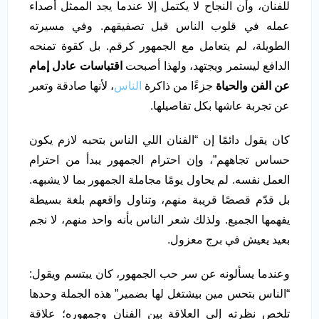
للفنان، وأن النجاح لا يكتمل إلا عندما يجد الممثل أصداء
عمله في قلوب الناس قبل تصفيقهم. وفي مسيرته
الطويلة، لم يتعامل مع الجمهور كرقم. بل كقوة تمنحه
الدافع ليستمر ويجتهد، ولهذا أصبحت
اقتباسات عادل إمام
عن الفن والحياة
جزءًا من ذاكرة
الناس
، لأنها صادقة وتعبر
عن تجربة عاشها بكل تفاصيلها.
كان يقول دائمًا إن “الفنان اللي الناس بتحبه لازم يكون
حساس تجاههم”، وإن احترام الجمهور يبدأ من احترام
العمل نفسه. لم يحاول يومًا مجاملة الجمهور بما لا يشبهه.
بل قدّم قصصًا قريبة منهم، وتناول واقعهم بلغة بسيطة
يفهمها الجميع. ولذلك شعر الناس بأنه واحد منهم، لا نجم
بعيد يعيش في برج معزول.
وعندما يسألونه عن سر حب الجمهور، كان يبتسم ويقول:
“الناس بتحس مين بيشتغل لها بضمير” هذه الجملة وحدها
تلخص نظرته إلى العلاقة بين الفنان وجمهوره؛ علاقة