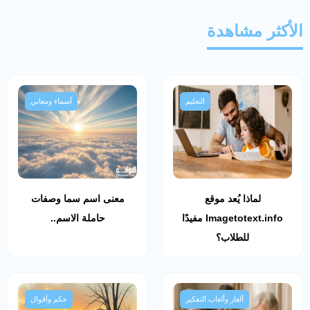
الأكثر مشاهدة
التعليم
أسماء ومعاني
لماذا يُعد موقع
معنى اسم سما وصفات
Imagetotext.info مفيدًا
حاملة الاسم..
للطلاب؟
ألغاز وألعاب التفكير
حكم وأقوال