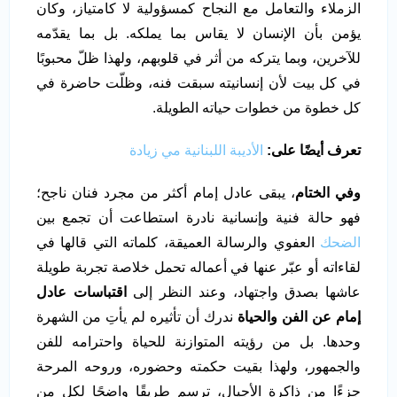
الزملاء والتعامل مع النجاح كمسؤولية لا كامتياز، وكان
يؤمن بأن الإنسان لا يقاس بما يملكه. بل بما يقدّمه
للآخرين، وبما يتركه من أثر في قلوبهم، ولهذا ظلّ محبوبًا
في كل بيت لأن إنسانيته سبقت فنه، وظلّت حاضرة في
كل خطوة من خطوات حياته الطويلة.
تعرف أيضًا على:
الأديبة اللبنانية مي زيادة
وفي الختام
، يبقى عادل إمام أكثر من مجرد فنان ناجح؛
فهو حالة فنية وإنسانية نادرة استطاعت أن تجمع بين
الضحك
العفوي والرسالة العميقة، كلماته التي قالها في
لقاءاته أو عبّر عنها في أعماله تحمل خلاصة تجربة طويلة
عاشها بصدق واجتهاد، وعند النظر إلى
اقتباسات عادل
إمام عن الفن والحياة
ندرك أن تأثيره لم يأتِ من الشهرة
وحدها. بل من رؤيته المتوازنة للحياة واحترامه للفن
والجمهور، ولهذا بقيت حكمته وحضوره، وروحه المرحة
جزءًا من ذاكرة الأجيال، ترسم طريقًا واضحًا لكل من