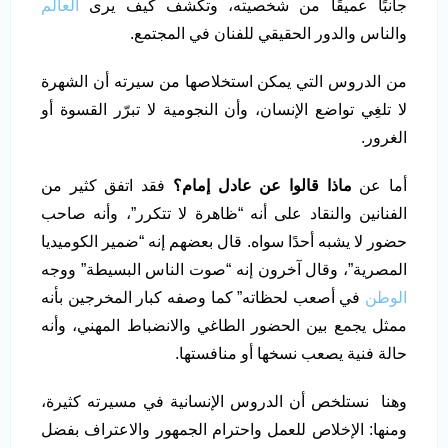
جانبًا عميقًا من شخصيته، وتكشف كيف يرى
العالم
والناس والدور الحقيقي للفنان في المجتمع.
من الدروس التي يمكن استخلاصها من سيرته أن الشهرة
لا تلغِي تواضع الإنسان، وأن النجومية لا تبرّر القسوة أو
الغرور.
أما عن
ماذا قالوا عن عادل إمام؟
فقد اتفق كثير من
الفنانين والنقاد على أنه “ظاهرة لا تتكرر”، وأنه صاحب
حضور لا يشبه أحدًا سواه. قال بعضهم إنه “ضمير الكوميديا
المصرية”، وقال آخرون إنه “صوت الناس البسيطة” ووجه
الوطن
في أصعب لحظاته” كما وصفه كبار المخرجين بأنه
ممثل يجمع بين الحضور الطاغي والانضباط المهني، وأنه
حالة فنية يصعب نسخها أو منافستها.
وهنا نستلخص أن الدروس الإنسانية في مسيرته كثيرة،
ومنها: الإخلاص للعمل واحترام الجمهور والاعتراف بفضل