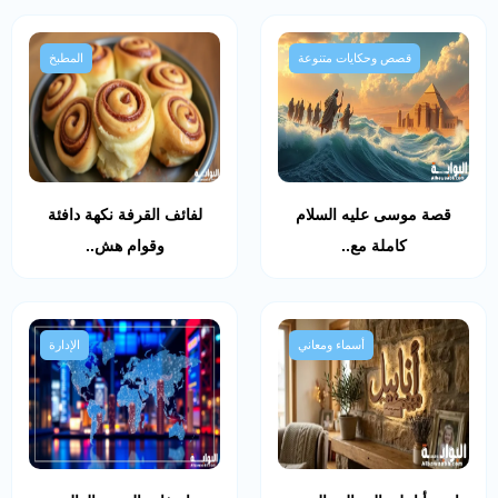
قصص وحكايات متنوعة
المطبخ
قصة موسى عليه السلام
لفائف القرفة نكهة دافئة
كاملة مع..
وقوام هش..
أسماء ومعاني
الإدارة