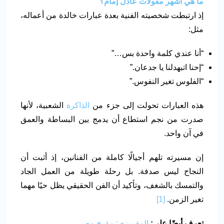
ما هي أشهر مقولات عادل إمام
؟
إذ ارتبطت شخصيته الفنية بعدة عبارات خالدة من أعماله،
مثل:
“أنا عندي كلمة واحدة بس…”
“إحنا اتبهدلنا يا جدعان.”
“الفلوس تغير النفوس.”
هذه العبارات تحولت إلى جزء من
الذاكرة
الشعبية، لأنها
صدرت من نجم استطاع أن يدمج بين البساطة والعمق
في آن واحد.
إن مسيرته تلهم أجيالًا كاملة من الفنانين، إذ أثبت أن
النجاح ليس صدفة. بل رحلة طويلة من العمل الجاد
والتمسك بالشغف، وتأكيد أن الفن الحقيقي يظل حيًا مهما
تغير الزمن.
[1]
تعرف أيضًا على:
المقريزي: مؤرخ مصر