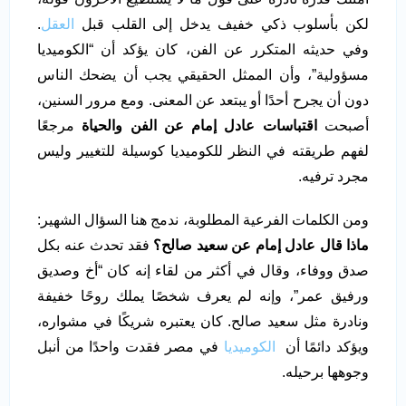
لكن بأسلوب ذكي خفيف يدخل إلى القلب قبل
العقل
.
وفي حديثه المتكرر عن الفن، كان يؤكد أن “الكوميديا
مسؤولية”، وأن الممثل الحقيقي يجب أن يضحك الناس
دون أن يجرح أحدًا أو يبتعد عن المعنى. ومع مرور السنين،
أصبحت
اقتباسات عادل إمام عن الفن والحياة
مرجعًا
لفهم طريقته في النظر للكوميديا كوسيلة للتغيير وليس
مجرد ترفيه.
ومن الكلمات الفرعية المطلوبة، ندمج هنا السؤال الشهير:
ماذا قال عادل إمام عن سعيد صالح؟
فقد تحدث عنه بكل
صدق ووفاء، وقال في أكثر من لقاء إنه كان “أخ وصديق
ورفيق عمر”، وإنه لم يعرف شخصًا يملك روحًا خفيفة
ونادرة مثل سعيد صالح. كان يعتبره شريكًا في مشواره،
ويؤكد دائمًا أن
الكوميديا
في مصر فقدت واحدًا من أنبل
وجوهها برحيله.