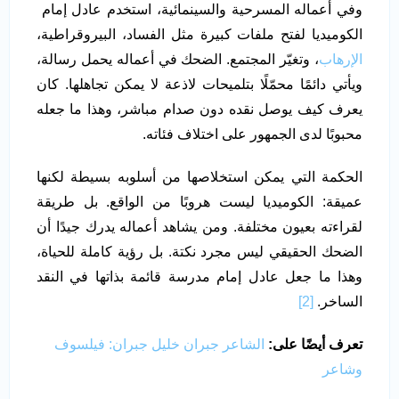
وفي أعماله المسرحية والسينمائية، استخدم عادل إمام
الكوميديا لفتح ملفات كبيرة مثل الفساد، البيروقراطية،
الإرهاب
، وتغيّر المجتمع. الضحك في أعماله يحمل رسالة،
ويأتي دائمًا محمّلًا بتلميحات لاذعة لا يمكن تجاهلها. كان
يعرف كيف يوصل نقده دون صدام مباشر، وهذا ما جعله
محبوبًا لدى الجمهور على اختلاف فئاته.
الحكمة التي يمكن استخلاصها من أسلوبه بسيطة لكنها
عميقة: الكوميديا ليست هروبًا من الواقع. بل طريقة
لقراءته بعيون مختلفة. ومن يشاهد أعماله يدرك جيدًا أن
الضحك الحقيقي ليس مجرد نكتة. بل رؤية كاملة للحياة،
وهذا ما جعل عادل إمام مدرسة قائمة بذاتها في النقد
الساخر.
[2]
تعرف أيضًا على:
الشاعر جبران خليل جبران: فيلسوف
وشاعر