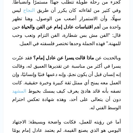
كجزء من رحلة طويلة تتطلب جهدًا مستمرًا وانضباطًا.
وفي كثير من لقاءاته كان يكرر أن طريق
النجاح
ليس
سهلًا، وأن الاستمرار أصعب من الوصول. وهنا تظهر
واحدة من أهم
اقتباسات عادل إمام عن الفن والحياة
حين
قال: “الفن مش بس شطارة، الفن التزام وتعب وحب
للمهنة.” فهذه الجملة وحدها تختصر فلسفته في العمل.
وبالحديث عن
ماذا قالت يسرا عن عادل إمام
؟
فقد عبّرت
يسرا في أكثر من مناسبة عن تقديرها العميق له، وقالت
إنه إنسان قبل أن يكون نجمً، وإنه دعمها فنيًا وإنسانيًا، وإن
العمل معه يمنح أي ممثل ثقة كبيرة وخبرة حقيقية. كانت
تصفه بأنه قائد هادئ يعرف كيف يمسك بخيوط
المشهد
دون أن يتعالى على أحد، وهذه شهادة تعكس احترام
الوسط الفني له.
أما عن رؤيته للعمل، فكانت واضحة وبسيطة: الاجتهاد
اليومي هو الذي يصنع القيمة. لم يعتمد عادل إمام يومًا