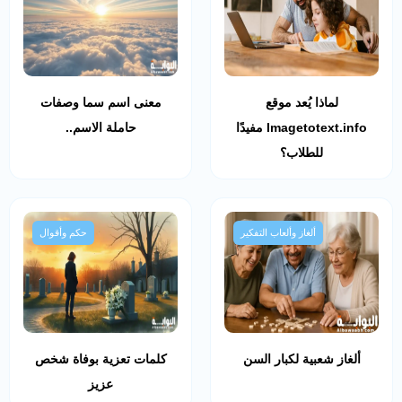
لماذا يُعد موقع
معنى اسم سما وصفات
Imagetotext.info مفيدًا
حاملة الاسم..
للطلاب؟
ألغاز وألعاب التفكير
حكم وأقوال
ألغاز شعبية لكبار السن
كلمات تعزية بوفاة شخص
عزيز