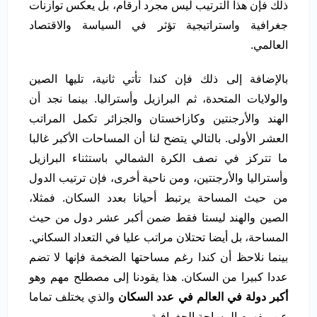
ذلك فإن هذا الترتيب ليس مجرد أرقام، بل يعكس توازنات
جغرافية واستراتيجية تؤثر في السياسة والاقتصاد
العالمي.
بالإضافة إلى ذلك فإن كندا تأتي ثانية، تليها الصين
والولايات المتحدة، ثم البرازيل وأستراليا. بينما نجد أن
الهند والأرجنتين وكازاخستان والجزائر تكمل المراتب
العشر الأولى. بالتالي يتضح لنا أن المساحات الأكبر غالبا
ما تتركز في نصف الكرة الشمالي باستثناء البرازيل
وأستراليا والأرجنتين، ومن ناحية أخرى، فإن ترتيب الدول
من حيث المساحة يرتبط أحيانا بعدد السكان. فمثلا،
الصين والهند ليستا فقط ضمن أكبر عشر دول من حيث
المساحة، بل أيضا تحتلان مراتب عليا في التعداد السكاني.
بينما نلاحظ أن كندا رغم مساحتها الضخمة فإنها لا تضم
عددا كبيرا من السكان. هذا يقودنا إلى مصطلح مهم وهو
أكبر دولة في العالم في عدد السكان
والذي يختلف تماما
عن مفهوم المساحة الجغرافية.