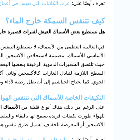
تعرف أيضًا على:
أغرب الكائنات التي تعيش في أعما
كيف تتنفس السمكة خارج الماء؟
هل تستطيع بعض الأسماك العيش لفترات قصيرة خارج
في الغالبية العظمى من الأسماك، لا تستطيع التنفس خ
الأساسي للأسماك، مصممة لاستخلاص الأكسجين المذ
حيث تلتصق الشعيرات الدموية الرقيقة ببعضها البعض 
السطح اللازمة لتبادل الغازات كالأكسجين وثاني أ
الجوي. كما تحتاج الخياشيم إلى أن تظل رطبة لأداء و
التكيفات الخاصة للأسماك التي تتنفس الهواء
على الرغم من ذلك، هناك أنواع قليلة من
الأسماك ا
للهواء طورت تكيفات فريدة تسمح لها بالبقاء والتنفس 
الأكسجين أو المعرضة للجفاف. تشمل طرق تنفس هذه 
تعرف أيضًا على:
ما الصفات والمميزات والمخاوف ل