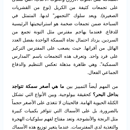
على تجمعات كثيفة من الكريل (نوع من القشريات
الصغيرة). ويعد سلوك “التجمهر” لدىها. المتمثل في
السباحة ضمن تجمعات ضخمة هو استراتيجيتها الرئيسية
للدفاع. فعندما يهاجم مفترس مثل التونة تجمع من
السردين. يزداد احتمال نجاة السمكة الواحدة بفضل العدد
الهائل من أقرانها. حيث يصعب على المفترس التركيز
على فرد واحد. وتعرف هذه التجمعات باسم “المدارس
السمكية”. وهي ظاهرة مذهلة تعكس التنظيم والدفاع
الجماعي الفعال.
من المهم أيضاً التمييز بين
ما هي أصغر سمكة تتواجد
بداخل البحر؟
كحقيقة بيولوجية. وبين الأنواع التي تشكل
الكتلة الحيوية الهامة. فالحيتان لا تتغذى على الأصغر حجماً
بالضرورة. بل على الأسماك التي تتوافر بكميات كبيرة
مثل الرنجة والأنشوجة. وتعد مفتاح لفهم سلوكيات الهجرة
والتغذية لدى المفترسات. عندما يتغير توزيع هذه الأسماك