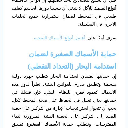
قبل أن يسمح للصيادين بأخذ حصتهم. إن الوعي بـ
أسماء
أنواع السمك للأكل
لا ينبغي أن ينسينا دورها الحاسم كعلف
طبيعي في المحيط. لضمان استمرارية جميع الحلقات
الأخرى في السلسلة.
تعرف أيضًا على:
أفضل أنواع الأسماك الصحية
حماية الأسماك الصغيرة لضمان
استدامة البحار (التعداد النقطي)
إن حمايتها لضمان استدامة البحار يتطلب جهود دولية
منسقة وتطبيق صارم للقوانين البيئية. نظراً لدور هذه
الأسماك كعمود فقري للنظام البيئي. فإن فشلنا في
حمايتها يعني فشل في الحفاظ على صحة المحيط ككل.
يجب أن تتحول استراتيجيات الإدارة من التركيز على حصة
الصيد إلى التركيز على الحصة البيئية الضرورية لبقاء
المفترسات. وتتطلب حماية
الأسماك الصغيرة
تطبيق