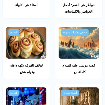
خواطر عن القمر: أجمل
أسئلة عن الأنبياء
الخواطر والاقتباسات
قصص وحكايات متنوعة
المطبخ
قصة موسى عليه السلام
لفائف القرفة نكهة دافئة
كاملة مع..
وقوام هش..
أسماء ومعاني
الإدارة