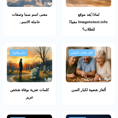
لماذا يُعد موقع
معنى اسم سما وصفات
Imagetotext.info مفيدًا
حاملة الاسم..
للطلاب؟
ألغاز وألعاب التفكير
حكم وأقوال
ألغاز شعبية لكبار السن
كلمات تعزية بوفاة شخص
عزيز