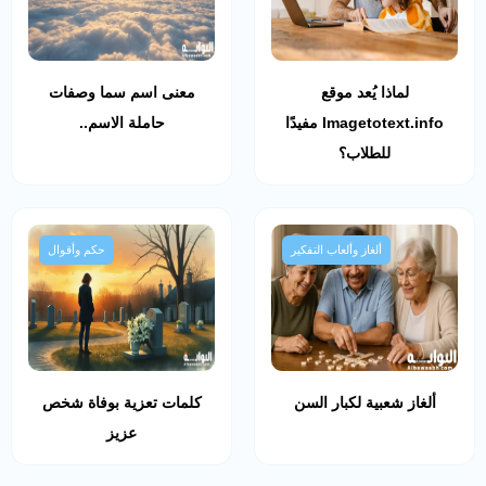
لماذا يُعد موقع
معنى اسم سما وصفات
Imagetotext.info مفيدًا
حاملة الاسم..
للطلاب؟
ألغاز وألعاب التفكير
حكم وأقوال
ألغاز شعبية لكبار السن
كلمات تعزية بوفاة شخص
عزيز