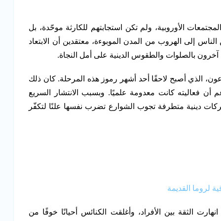
جتمعات الأوروبية، ولم تكن استجابتهم للكارثة موحّدة، بل
ن الناس إلى الهروب من المدن الموبوءة، معتقدين أن الابتعاد
آخرون بالصلوات والطقوس الدينية على أمل النجاة.
ون، الذي أصبح لاحقًا أحد أشهر رموز هذه المرحلة. كان ذلك
غم أن فعاليته كانت معدومة علميًا. وبسبب الانتشار السريع
كات دينية متطرفة تجوب الشوارع تضرب نفسها علنًا لتكفّر
ية لروما القديمة
هارت الثقة بين الأفراد، وأغلقت الكنائس أحيانًا خوفًا من