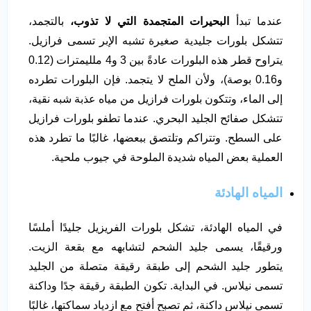
عندما تبدأ
البحيرات المتجمدة التي لا تذوب،
بالتجمد،
تتشكل بلورات جليدية صغيرة تشبه الإبر تسمى فرازيل.
يتراوح قطر هذه البلورات عادةً بين 3 و4 ملليمترات (0.12
و0.16 بوصة)، ولأن الملح لا يتجمد. فإن البلورات تطرده
إلى الماء، وتتكون بلورات فرازيل من مياه عذبة شبه نقية،
تتشكل صفائح الجليد البحري. عندما تطفو بلورات فرازيل
على السطح. وتتراكم وتلتصق ببعضها، غالبًا ما تطرد هذه
العملية بعض المياه شديدة الملوحة في جيوب ملحية.
المياه الهادئة
في المياه الهادئة، تشكل بلورات الفريزيل جليدًا أملسًا
ورقيقًا، يسمى جليد الشحم لتشابهه مع بقعة الزيت.
يتطور جليد الشحم إلى طبقة رقيقة متصلة من الجليد
تسمى نيلاس. في البداية. تكون الطبقة رقيقة جدًا وداكنة
تسمى نيلاس داكنة، ثم تصبح أفتح مع ازدياد سماكتها، غالبًا