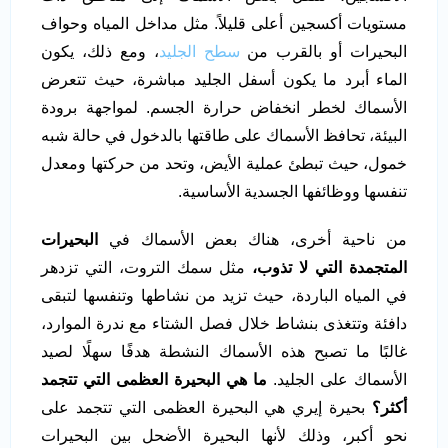
مستويات أكسجين أعلى قليلاً. مثل مداخل المياه وحواف
البحيرات أو بالقرب من
سطح الجليد
، ومع ذلك، يكون
الماء أبرد ما يكون أسفل الجليد مباشرة، حيث تتعرض
الأسماك لخطر انخفاض حرارة الجسم. لمواجهة برودة
البيئة، تحافظ الأسماك على طاقتها بالدخول في حالة شبه
خمول، حيث تبطئ عملية الأيض، وتحد من حركتها ومعدل
تنفسها ووظائفها الجسدية الأساسية.
من ناحية أخرى، هناك بعض الأسماك في
البحيرات
المتجمدة التي لا تذوب،
مثل سمك التروت، التي تزدهر
في المياه الباردة، حيث تزيد من نشاطها وتنفسها لتبقى
دافئة وتتغذى بنشاط خلال فصل الشتاء مع ندرة الموارد،
غالبًا ما تصبح هذه الأسماك النشطة هدفًا سهلًا لصيد
الأسماك على الجليد.
ما هي البحيرة العظمى التي تتجمد
أكثر؟
بحيرة إيري هي البحيرة العظمى التي تتجمد على
نحو أكبر، وذلك لأنها البحيرة الأضحل بين البحيرات