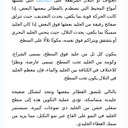
الحواف أو التلال المرتفعة على
المحيط
، التي تسببها
أمواج المحيط التي تصطدم بالفطائر ببعضها البعض، إذا
كانت الحركة قوية بما يكفي، يحدث التجديف، حيث تنزلق
صفائح رقيقة من الجليد بعضَها فوق البعض. إذا كان الجليد
سميكًا بما يكفي، يحدث التلال، حيث ينحني الجليد البحري
أو يتشقق ويتراكم فوق نفسه، مكونًا تلالًا على السطح.
يتكون كل تل من جليد فوق السطح، يسمى الشراع،
وكومة من الجليد تحت السطح. تسمى عارضة، ونظرًا
للاختلاف في الكثافة بين الجليد والماء، فإن معظم الجليد
في التلال يكون تحت السطح.
بالتالي تلتصق الفطائر ببعضها وتتحد لتشكل صفيحة
جليدية متماسكة، تؤدي عملية التكوين هذه إلى سطح
سفلي خشن من الجليد ذي تموجات كبيرة، سيستمر
الجليد في النمو على القاع عبر نمو التكتل، مما يزيد من
سمك الغطاء الجليدي.