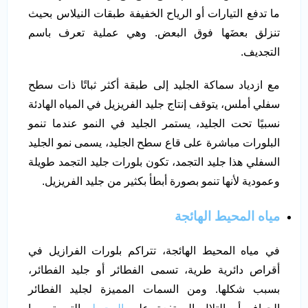
ما تدفع التيارات أو الرياح الخفيفة طبقات النيلاس بحيث
تنزلق بعضَها فوق البعض. وهي عملية تعرف باسم
التجديف.
مع ازدياد سماكة الجليد إلى طبقة أكثر ثباتًا ذات سطح
سفلي أملس، يتوقف إنتاج جليد الفريزيل في المياه الهادئة
نسبيًا تحت الجليد، يستمر الجليد في النمو عندما تنمو
البلورات مباشرة على قاع سطح الجليد، يسمى نمو الجليد
السفلي هذا جليد التجمد، تكون بلورات جليد التجمد طويلة
وعمودية لأنها تنمو بصورة أبطأ بكثير من جليد الفريزيل.
مياه المحيط الهائجة
في مياه المحيط الهائجة، تتراكم بلورات الفرازيل في
أقراص دائرية طرية، تسمى الفطائر أو جليد الفطائر،
بسبب شكلها. ومن السمات المميزة لجليد الفطائر