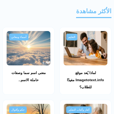
الأكثر مشاهدة
التعليم
أسماء ومعاني
لماذا يُعد موقع
معنى اسم سما وصفات
Imagetotext.info مفيدًا
حاملة الاسم..
للطلاب؟
ألغاز وألعاب التفكير
حكم وأقوال