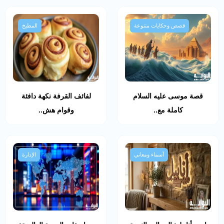
قصص وحكايات متنوعة
المطبخ
قصة موسى عليه السلام
لفائف القرفة نكهة دافئة
كاملة مع..
وقوام هش..
أسماء ومعاني
الإدارة