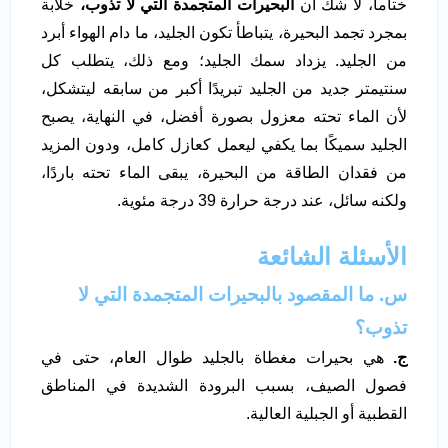
ختاما، لا شك أن
البحيرات المتجمدة التي لا تذوب،
خلابة
بمجرد تجمد البحيرة، يتباطأ تكون الجليد، ما دام الهواء أبرد
من الجليد. يزداد سمك الجليد؛ ومع ذلك، يتطلب كل
سنتيمتر جديد من الجليد تبريدًا أكبر من سابقه ليتشكل،
لأن الماء تحته معزول بصورة أفضل، في النهاية، يصبح
الجليد سميكًا بما يكفي ليعمل كعازل كامل، ودون المزيد
من فقدان الطاقة من البحيرة، يبقى الماء تحته باردًا،
ولكنه سائل، عند درجة حرارة 39 درجة مئوية.
الأسئلة الشائعة
س. ما المقصود بالبحيرات المتجمدة التي لا
تذوب؟
ج.
هي بحيرات مغطاة بالجليد طوال العام، حتى في
فصول الصيف، بسبب البرودة الشديدة في المناطق
القطبية أو الجبلية العالية.