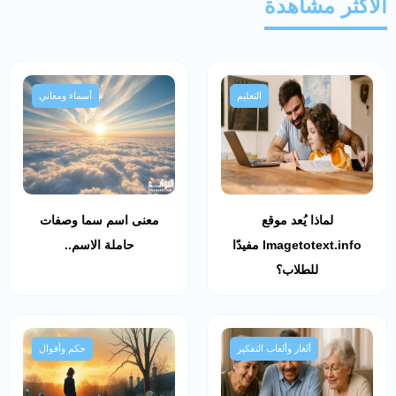
الأكثر مشاهدة
التعليم
أسماء ومعاني
لماذا يُعد موقع
معنى اسم سما وصفات
Imagetotext.info مفيدًا
حاملة الاسم..
للطلاب؟
ألغاز وألعاب التفكير
حكم وأقوال