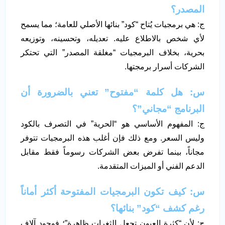
المصدر؟
ج: هي برمجيات يُتاح “كود” بنائها الأصلي للعامة؛ مما يسمح
لأي شخص بالاطلاع عليه. تعديله، وتحسينه، وتوزيعه
بحرية، بخلاف البرمجيات “مغلقة المصدر” التي تحتكر
الشركات أسرار برمجتها.
س: هل كلمة “مفتوح” تعني بالضرورة أن
البرنامج “مجاني”؟
ج: المفهوم الأساسي هو “الحرية” في التصرف بالكود
وليس السعر. ومع ذلك فإن أغلب هذه البرمجيات تتوفر
مجاناً، بينما تفرض بعض الشركات رسوماً فقط مقابل
الدعم الفني أو الميزات المتقدمة.
س: كيف تكون البرمجيات المفتوحة أكثر أماناً
رغم كشف “كود” بنائها؟
ج: لأن “كثرة العيون تجعل الثغرات ظاهرة”؛ فوجود آلاف