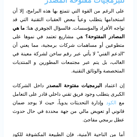
للبرمجيات مفتوحة المصدر
على الرغم من القوة التي تتمتع بها هذه البرامج، إلا أن
استخدامها يتطلب وعياً ببعض العقبات التقنية التي قد
تواجه الأفراد والمؤسسات. فالسؤال الجوهري هنا:
ما هي
المصادر المفتوحة؟
هي مشاريع تعتمد في نموها على
متطوعين أو مساهمات شركات برمجية، مما يعني أن
“الدعم الفني” لا يأتي عبر رقم ساخن لشركة معينة في
الغالب، بل يتم عبر مجتمعات المطورين و المنتديات
المتخصصة والوثائق التقنية.
إن اعتماد
البرمجيات مفتوحة المصدر
داخل الشركات
الكبرى يتطلب وجود فريق تقني داخلي قادر على التعامل
مع
الكود
وإدارة التحديثات يدوياً، حيث لا يوجد ضمان
قانوني أو تعويض مالي من جهة محددة في حال حدوث
عطل برمجي مفاجئ.
أما من الناحية الأمنية، فإن الطبيعة المكشوفة للكود