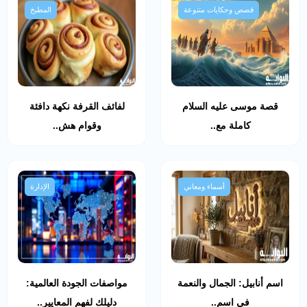
قصص وحكايات متنوعة
المطبخ
قصة موسى عليه السلام
لفائف القرفة نكهة دافئة
كاملة مع..
وقوام هش..
أسماء ومعاني
الإدارة
اسم أنابيل: الجمال والنعمة
مواصفات الجودة العالمية:
في اسم..
دليلك لفهم المعايير..